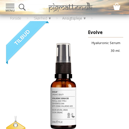
Forside
>
Skønhed ▼
>
Ansigtspleje ▼
Evolve
Hyaluronic Serum
30 ml.