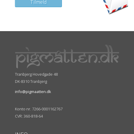
Tranbjerg Hovedgade 48
DK-8310 Tranbjerg
info@pigmaatten.dk
Konto nr. 7266-0001162767
CVR: 360-818-64