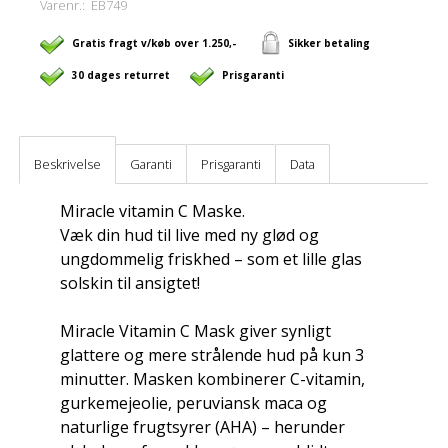
Varenr.:
EB749
Gratis fragt v/køb over 1.250,-
Sikker betaling
30 dages returret
Prisgaranti
Beskrivelse
Garanti
Prisgaranti
Data
Miracle vitamin C Maske.
Væk din hud til live med ny glød og
ungdommelig friskhed – som et lille glas
solskin til ansigtet!
Miracle Vitamin C Mask giver synligt
glattere og mere strålende hud på kun 3
minutter. Masken kombinerer C-vitamin,
gurkemejeolie, peruviansk maca og
naturlige frugtsyrer (AHA) – herunder