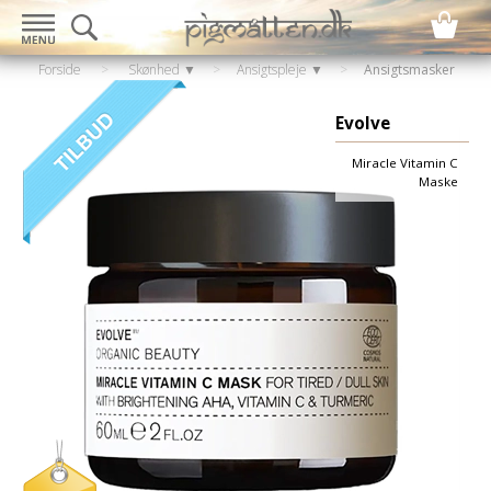
Forside
>
Skønhed ▼
>
Ansigtspleje ▼
>
Ansigtsmasker
Evolve
Miracle Vitamin C
Maske