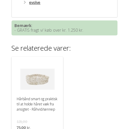
evolve
Bemærk
:
- GRATIS fragt v/ køb over kr. 1.250 kr.
Se relaterede varer:
Hårbånd smart og praktisk
til at holde håret væk fra
ansigtet - Råhvid/sennep
125,00
kr.
75,00