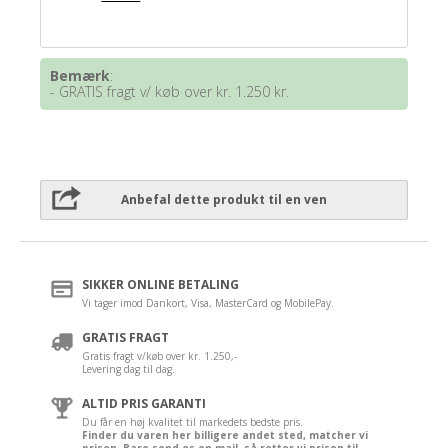
Bemærk
:
- GRATIS fragt v/ køb over kr. 1.250 kr.
Anbefal dette produkt til en ven
SIKKER ONLINE BETALING
Vi tager imod Dankort, Visa, MasterCard og MobilePay.
GRATIS FRAGT
Gratis fragt v/køb over kr. 1.250,-
Levering dag til dag.
ALTID PRIS GARANTI
Du får en høj kvalitet til markedets bedste pris.
Finder du varen her billigere andet sted, matcher vi
prisen. Bare send os en mail, så retter vi prisen til