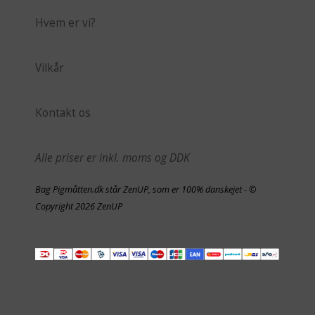
Hvem er vi?
Vilkår
Kontakt os
Alle priser er inkl. moms og DDK
Bag Pigmåtten.dk står ZenUP, som er 100% danskejet - ©
Copyright 2026 ZenUP