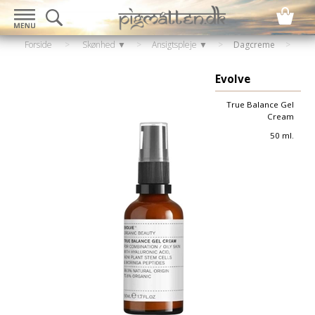
Forside
>
Skønhed ▼
>
Ansigtspleje ▼
>
Dagcreme
Evolve
True Balance Gel
Cream
50 ml.