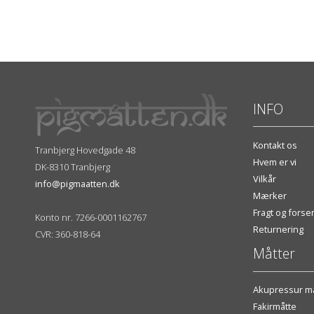
INFO
Kontakt os
Tranbjerg Hovedgade 48
Hvem er vi
DK-8310 Tranbjerg
Vilkår
info@pigmaatten.dk
Mærker
Fragt og fors
Konto nr. 7266-0001162767
Returnering
CVR: 360-818-64
Måtter
Akupressur må
Fakirmåtte