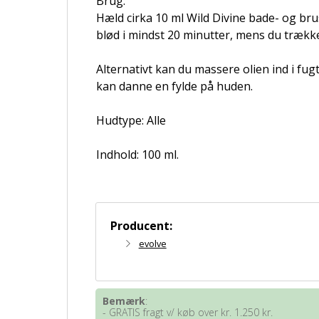
Brug:
Hæld cirka 10 ml Wild Divine bade- og brus
blød i mindst 20 minutter, mens du trække
Alternativt kan du massere olien ind i fugt
kan danne en fylde på huden.
Hudtype: Alle
Indhold: 100 ml.
Producent:
evolve
Bemærk
:
- GRATIS fragt v/ køb over kr. 1.250 kr.