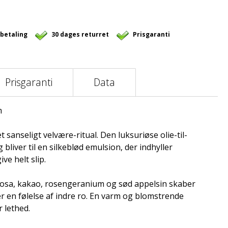
 betaling
30 dages returret
Prisgaranti
Prisgaranti
Data
m
et sanseligt velvære-ritual. Den luksuriøse olie-til-
liver til en silkeblød emulsion, der indhyller
ve helt slip.
rosa, kakao, rosengeranium og sød appelsin skaber
er en følelse af indre ro. En varm og blomstrende
 lethed.