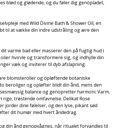
ades blød og glødende, og du føler dig genopladet,
 selvpleje med Wild Divine Bath & Shower Oil, en
bt til at vække din indre udstråling og ære den
 dit varme bad eller masserer den på fugtig hud i
lier hvirvle og transformere sig, og indhylle din
nger væk og inviterer til dyb afslapning.
bare blomsterolier og opløftende botaniske
o beroliger og opløfter blidt din ånd, mens den
lsesmæssig balance og genopretter harmoni. Varm,
n rige, trøstende omfavnelse. Delikat Rose
jorder dine følelser, og den lyse, pikant sød
 løfter dit humør med hvert åndedrag.
 og din ånd genopvågnes, når ritualet forvandles til