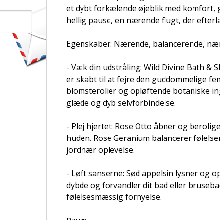
et dybt forkælende øjeblik med komfort, gl
hellig pause, en nærende flugt, der efterl
Egenskaber: Nærende, balancerende, næ
- Væk din udstråling: Wild Divine Bath & 
er skabt til at fejre den guddommelige fe
blomsterolier og opløftende botaniske ing
glæde og dyb selvforbindelse.
- Plej hjertet: Rose Otto åbner og berolig
huden. Rose Geranium balancerer følelse
jordnær oplevelse.
- Løft sanserne: Sød appelsin lysner og op
dybde og forvandler dit bad eller brusebad 
følelsesmæssig fornyelse.