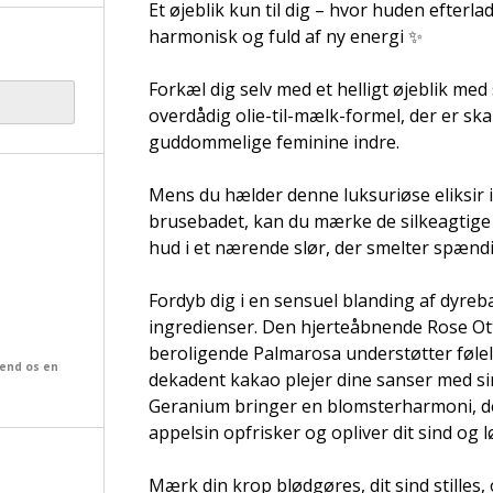
Et øjeblik kun til dig – hvor huden efterl
harmonisk og fuld af ny energi ✨
Forkæl dig selv med et helligt øjeblik med
overdådig olie-til-mælk-formel, der er ska
guddommelige feminine indre.
Mens du hælder denne luksuriøse eliksir i
brusebadet, kan du mærke de silkeagtige o
hud i et nærende slør, der smelter spændi
Fordyb dig i en sensuel blanding af dyre
ingredienser. Den hjerteåbnende Rose Ott
beroligende Palmarosa understøtter føle
send os en
dekadent kakao plejer dine sanser med si
Geranium bringer en blomsterharmoni, der 
appelsin opfrisker og opliver dit sind og
Mærk din krop blødgøres, dit sind stilles,