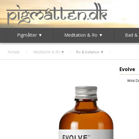
Pigmåtter ▼
Meditation & Ro ▼
Bad &
Forside
>
Meditation & Ro ▼
>
Ro & balance ▼
Evolve
Wild D