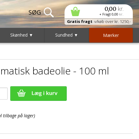
kr.
0,00
+ Fragt
0,00
kr.
Gratis fragt
v/køb over kr. 1250,-
Skønhed ▼
Sundhed ▼
Mærker
omatisk badeolie - 100 ml
 tilbage på lager)