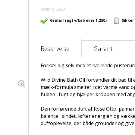
Varenr.:
EB901
Gratis fragt v/køb over 1.250,-
Sikker
Beskrivelse
Garanti
Forkæl dig selv med et nærende pusteru
Wild Divine Bath Oil forvandler dit bad til 
mælk-formula smelter i det varme vand og b
huden i fugt og hjælper kroppen med at gi
Den forførende duft af Rose Otto, palma
balance i sindet, løfter energien og vækk
duftoplevelse, der både grounder og giver