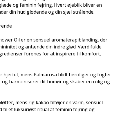
æde og feminin fejring. Hvert øjeblik bliver en
ader din hud glødende og din sjæl strålende.
rende
Shower Oil er en sensuel aromaterapiblanding, der
mininitet og antænde din indre glød. Værdifulde
redienser forenes for at inspirere til komfort,
er hjertet, mens Palmarosa blidt beroliger og fugter
r og harmoniserer dit humør og skaber en rolig og
løfter, mens rig kakao tilføjer en varm, sensuel
til et luksuriøst ritual af feminin fejring og