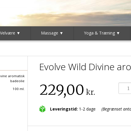
 Velvære ▼
Massage ▼
Yoga & Træning ▼
Evolve Wild Divine ar
ivine aromatisk
badeolie
229,00
100 ml.
kr.
Leveringstid:
1-2 dage
(Begrænset antal