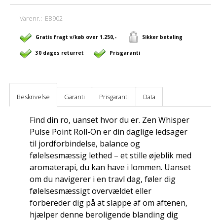
Varenr.:
EB902
Gratis fragt v/køb over 1.250,-
Sikker betaling
30 dages returret
Prisgaranti
Beskrivelse
Garanti
Prisgaranti
Data
Find din ro, uanset hvor du er. Zen Whisper
Pulse Point Roll-On er din daglige ledsager
til jordforbindelse, balance og
følelsesmæssig lethed – et stille øjeblik med
aromaterapi, du kan have i lommen. Uanset
om du navigerer i en travl dag, føler dig
følelsesmæssigt overvældet eller
forbereder dig på at slappe af om aftenen,
hjælper denne beroligende blanding dig