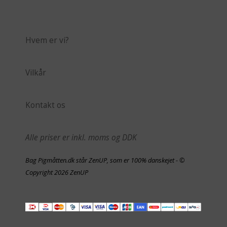
Hvem er vi?
Vilkår
Kontakt os
Alle priser er inkl. moms og DDK
Bag Pigmåtten.dk står ZenUP, som er 100% danskejet - ©
Copyright 2026 ZenUP