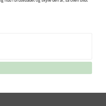
ig hud i brusebadet og skylle den af, så olien blidt