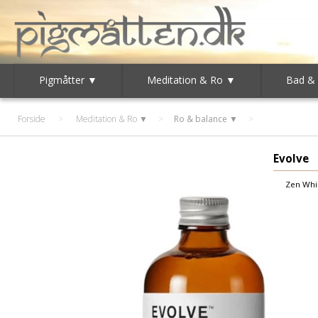
Pigmåtter ▼
Meditation & Ro ▼
Bad &
Forside
>
Meditation & Ro ▼
>
Ro & balance ▼
Evolve
Zen Whi