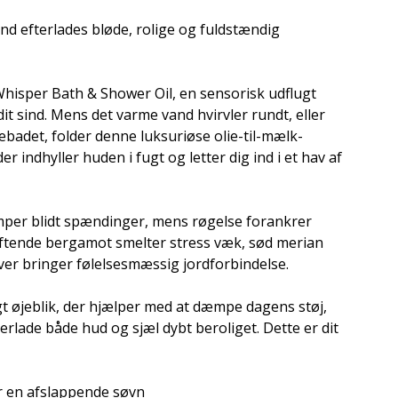
sind efterlades bløde, rolige og fuldstændig
 Whisper Bath & Shower Oil, en sensorisk udflugt
 dit sind. Mens det varme vand hvirvler rundt, eller
badet, folder denne luksuriøse olie-til-mælk-
 der indhyller huden i fugt og letter dig ind i et hav af
per blidt spændinger, mens røgelse forankrer
øftende bergamot smelter stress væk, sød merian
iver bringer følelsesmæssig jordforbindelse.
ligt øjeblik, der hjælper med at dæmpe dagens støj,
terlade både hud og sjæl dybt beroliget. Dette er dit
r en afslappende søvn