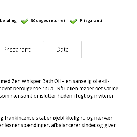
 betaling
30 dages returret
Prisgaranti
Prisgaranti
Data
ed Zen Whisper Bath Oil – en sanselig olie-til-
t dybt beroligende ritual. Når olien møder det varme
n, som nænsomt omslutter huden i fugt og inviterer
g frankincense skaber øjeblikkelig ro og nærvær,
r løsner spændinger, afbalancerer sindet og giver