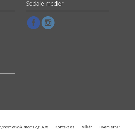
Sociale medier
e priser er inkl. moms og DDK
Kontakt os
Vilkår
Hvem er vi?