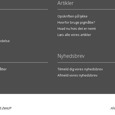
Artikler
Opskriften på lykke
Hvorfor bruge pigmåtte?
Hvad nu hvis det er nemt
Læs alle vores artikler
endelse
Nyhedsbrev
tter
Tilmeld dig vores nyhedsbrev
Afmeld vores nyhedsbrev
26 ZenUP
All