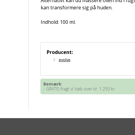
Alternativt kan du massere olien ind i fugt
kan transformere sig på huden.
Indhold: 100 ml.
Producent:
evolve
Bemærk
:
- GRATIS fragt v/ køb over kr. 1.250 kr.