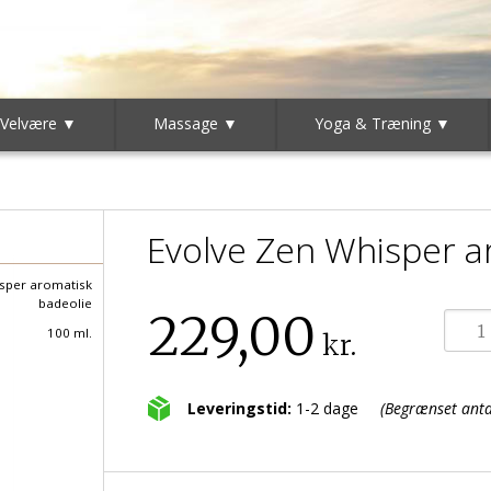
 Velvære ▼
Massage ▼
Yoga & Træning ▼
Evolve Zen Whisper a
sper aromatisk
badeolie
229,00
100 ml.
kr.
Leveringstid:
1-2 dage
(Begrænset antal