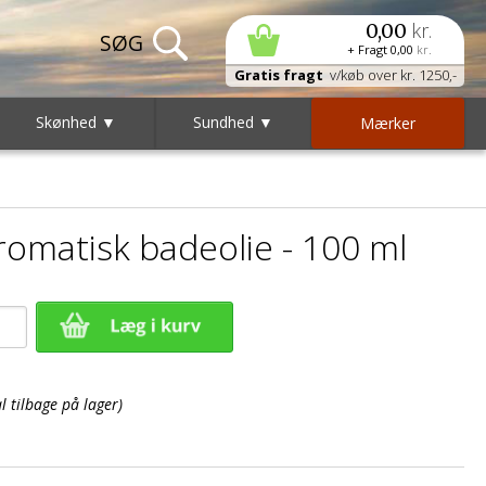
kr.
0,00
+ Fragt
0,00
kr.
Gratis fragt
v/køb over kr. 1250,-
Skønhed ▼
Sundhed ▼
Mærker
romatisk badeolie - 100 ml
 tilbage på lager)