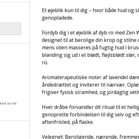
Et øjeblik kun til dig – hvor både hud og 
genopladede.
Fordyb dig i et øjeblik af dyb ro med Zen
designet til at berolige din krop og stilne
mens olien masseres på fugtig hud i bruse
blanding sig ud i et blødt, fløjlsblødt slør,
ro.
Aromaterapeutiske noter af lavendel dæm
åndedrættet og inviterer til nærvær. Opl
frigiver fysisk stramhed, og jordagtig vet
send os en
Hver dråbe forvandler dit ritual til et hel
genoprette forbindelsen til dig selv og ef
aftenfristed, på flaske.
Velegnet: Beroligende, nærende, fremme