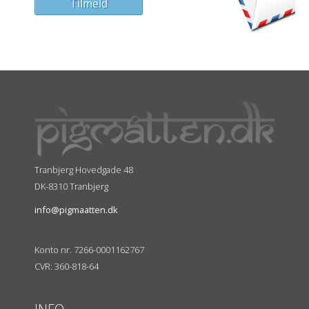
Tranbjerg Hovedgade 48
DK-8310 Tranbjerg
info@pigmaatten.dk
Konto nr. 7266-0001162767
CVR: 360-818-64