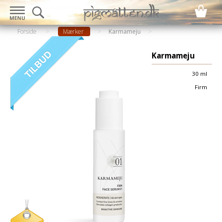
Forside
>
Mærker
>
Karmameju
Karmameju
30 ml
Firm