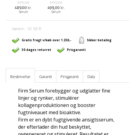
599,00
599,00
kr.
kr.
489.00
499,00
Serum
Serum
Varenr.:
SC SE FI
Gratis fragt v/køb over 1.250,-
Sikker betaling
30 dages returret
Prisgaranti
Beskrivelse
Garanti
Prisgaranti
Data
Firm Serum forebygger og udglatter fine
linjer og rynker, stimulérer
kollagenproduktionen og booster
fugtniveauet med bioaktive.
Firm er en dybt fugtgivende ansigtsserum,
der efterlader din hud beskyttet,
regenereret og stimuleret. Resultatet er