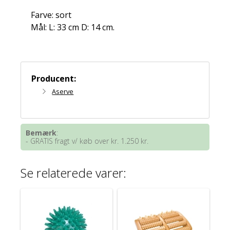
Farve: sort
Mål: L: 33 cm D: 14 cm.
Producent:
Aserve
Bemærk
:
- GRATIS fragt v/ køb over kr. 1.250 kr.
Se relaterede varer: