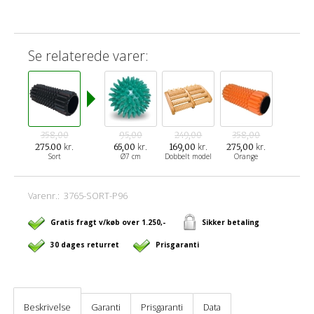
Se relaterede varer:
358,00
95,00
249,00
358,00
kr.
kr.
kr.
kr.
275.00
65,00
169,00
275,00
Sort
Ø7 cm
Dobbelt model
Orange
Varenr.:
3765-SORT-P96
Gratis fragt v/køb over 1.250,-
Sikker betaling
30 dages returret
Prisgaranti
Beskrivelse
Garanti
Prisgaranti
Data