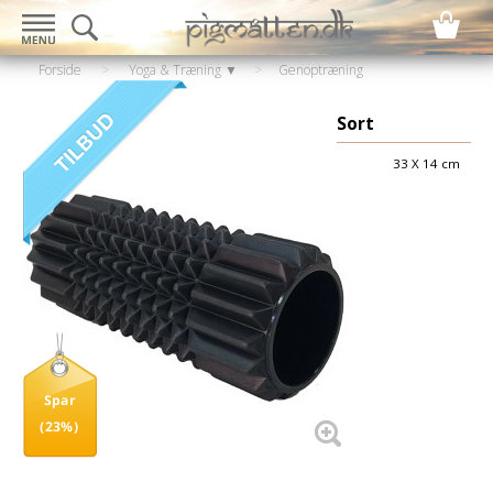
Forside
>
Yoga & Træning ▼
>
Genoptræning
▼
>
Genoptræning - Ryggen
Sort
33 X 14 cm
Spar
(23%)