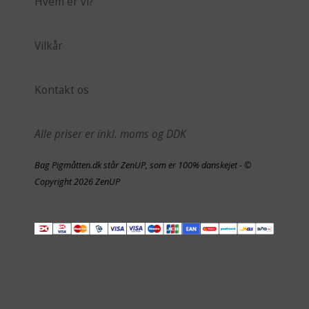
Hvem er vi?
Vilkår
Kontakt os
Alle priser er inkl. moms og DDK
Bag Pigmåtten.dk står ZenUP, som er 100% danskejet - ©
Copyright 2026 ZenUP