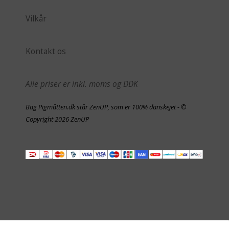
Vilkår
Kontakt os
Alle priser er inkl. moms og DDK
Bag Pigmåtten.dk står ZenUP, som er 100% danskejet - ©
Copyright 2026 ZenUP