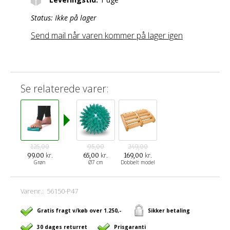
Status:
Ikke på lager
Send mail når varen kommer på lager igen
Se relaterede varer:
125,00
95,00
249,00
kr.
kr.
kr.
99.00
65,00
169,00
Grøn
Ø7 cm
Dobbelt model
Varenr.:
56150-P47
Gratis fragt v/køb over 1.250,-
Sikker betaling
30 dages returret
Prisgaranti