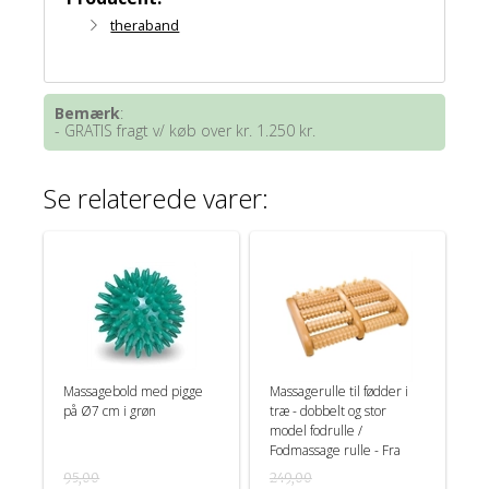
theraband
Bemærk
:
- GRATIS fragt v/ køb over kr. 1.250 kr.
Se relaterede varer:
Massagebold med pigge
Massagerulle til fødder i
på Ø7 cm i grøn
træ - dobbelt og stor
model fodrulle /
Fodmassage rulle - Fra
Croll & Denecke
95,00
249,00