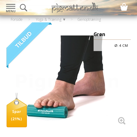
Forside
>
Yoga & Træning ▼
>
Genoptræning
▼
>
Genoptræning - Fødderne
Grøn
Ø: 4 CM
Spar
(21%)