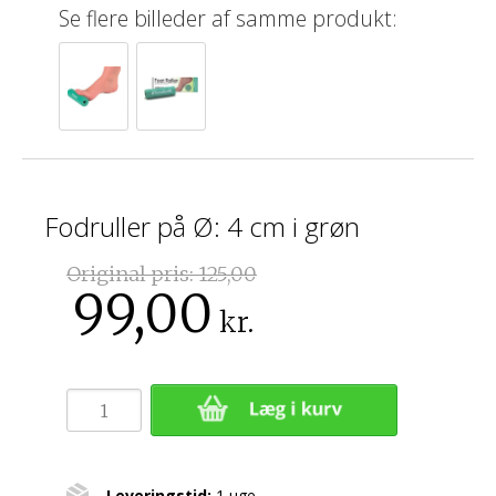
Se flere billeder af samme produkt:
Fodruller på Ø: 4 cm i grøn
Original pris:
125,00
99,00
kr.
Leveringstid:
1 uge