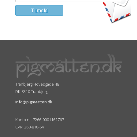
Tranbjerg Hovedgade 48
DK-8310 Tranbjerg
info@pigmaatten.dk
Konto nr. 7266-0001162767
CVR: 360-818-64