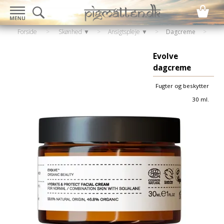
Forside
>
Skønhed ▼
>
Ansigtspleje ▼
>
Dagcreme
Evolve
dagcreme
Fugter og beskytter
30 ml.