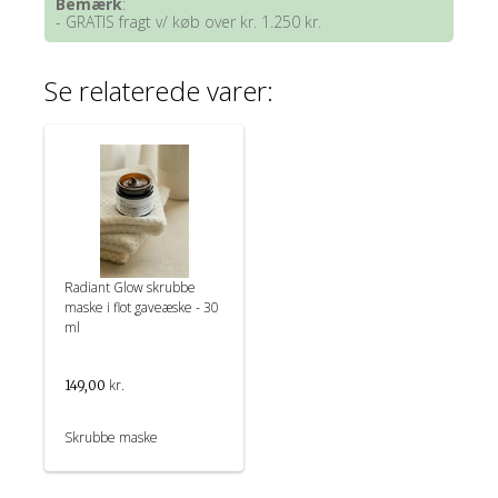
Bemærk
:
- GRATIS fragt v/ køb over kr. 1.250 kr.
Se relaterede varer:
Radiant Glow skrubbe
maske i flot gaveæske - 30
ml
kr.
149,00
Skrubbe maske