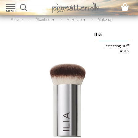
Forside
>
Skønhed ▼
>
Make-Up ▼
>
Make-up
børster
Ilia
Perfecting Buff
Brush