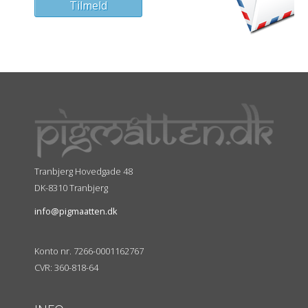
Tranbjerg Hovedgade 48
DK-8310 Tranbjerg
info@pigmaatten.dk
Konto nr. 7266-0001162767
CVR: 360-818-64