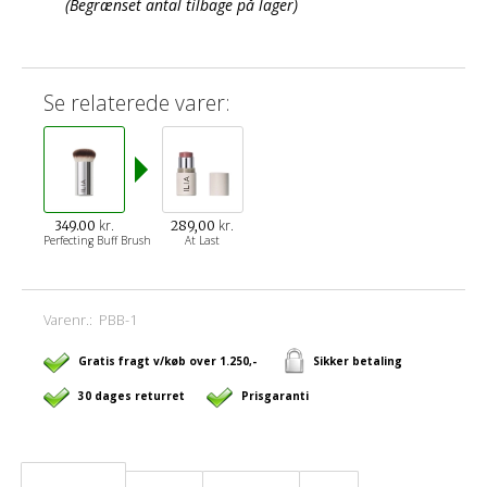
(Begrænset antal tilbage på lager)
Se relaterede varer:
kr.
kr.
349.00
289,00
Perfecting Buff Brush
At Last
Varenr.:
PBB-1
Gratis fragt v/køb over 1.250,-
Sikker betaling
30 dages returret
Prisgaranti