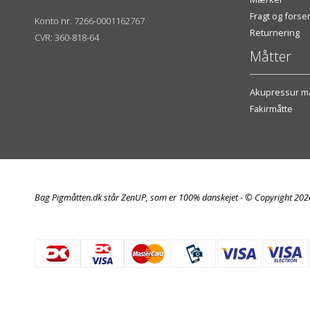
Fragt og fors
Konto nr. 7266-0001162767
Returnering
CVR: 360-818-64
Måtter
Akupressur må
Fakirmåtte
Bag Pigmåtten.dk står ZenUP, som er 100% danskejet - © Copyright 20