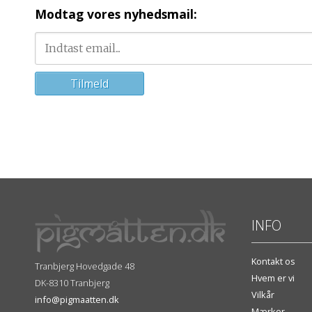
Modtag vores nyhedsmail:
INFO
Kontakt os
Tranbjerg Hovedgade 48
Hvem er vi
DK-8310 Tranbjerg
Vilkår
info@pigmaatten.dk
Mærker