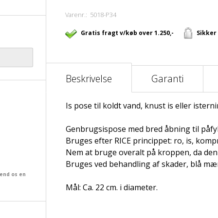
Varenr.:
5018-P34
Gratis fragt v/køb over 1.250,-
Sikker
Beskrivelse
Garanti
Is pose til koldt vand, knust is eller istern
Genbrugsispose med bred åbning til påfyldn
Bruges efter RICE princippet: ro, is, komp
Nem at bruge overalt på kroppen, da den
Bruges ved behandling af skader, blå mæ
send os en
Mål: Ca. 22 cm. i diameter.