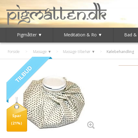
Pigmåtter ▼
Meditation & Ro ▼
Bad &
Forside
>
Massage ▼
>
Massage tilbehør ▼
>
Kølebehandling
Spar
(21%)