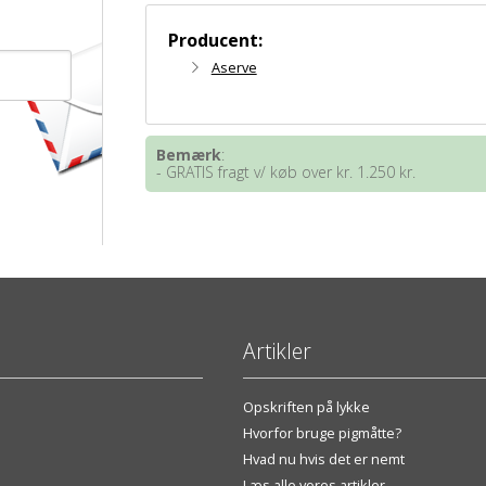
Producent:
Aserve
Bemærk
:
- GRATIS fragt v/ køb over kr. 1.250 kr.
Artikler
Opskriften på lykke
Hvorfor bruge pigmåtte?
Hvad nu hvis det er nemt
Læs alle vores artikler