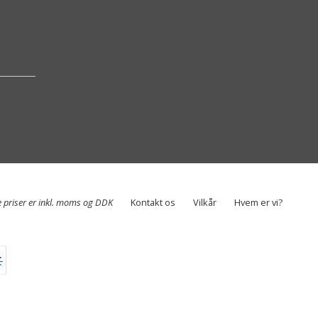
e priser er inkl. moms og DDK
Kontakt os
Vilkår
Hvem er vi?