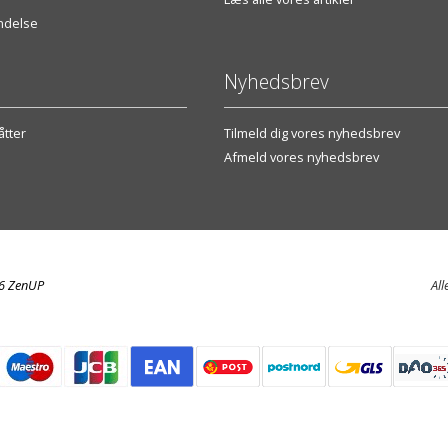
endelse
Nyhedsbrev
tter
Tilmeld dig vores nyhedsbrev
Afmeld vores nyhedsbrev
26 ZenUP
All