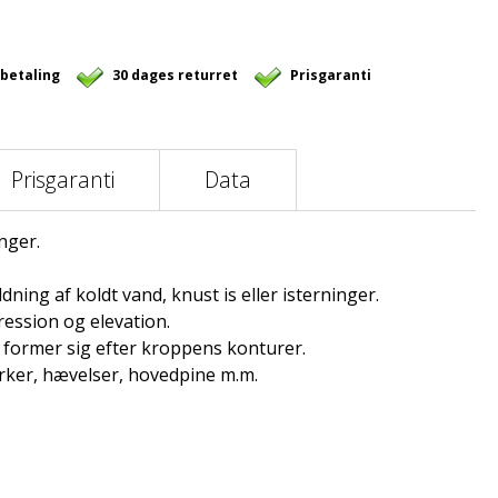
 betaling
30 dages returret
Prisgaranti
Prisgaranti
Data
inger.
ing af koldt vand, knust is eller isterninger.
ression og elevation.
 former sig efter kroppens konturer.
rker, hævelser, hovedpine m.m.