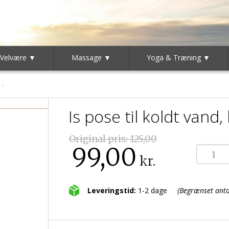
 Velvære ▼
Massage ▼
Yoga & Træning ▼
Is pose til koldt vand,
Original pris:
125,00
99,00
kr.
Leveringstid:
1-2 dage
(Begrænset antal