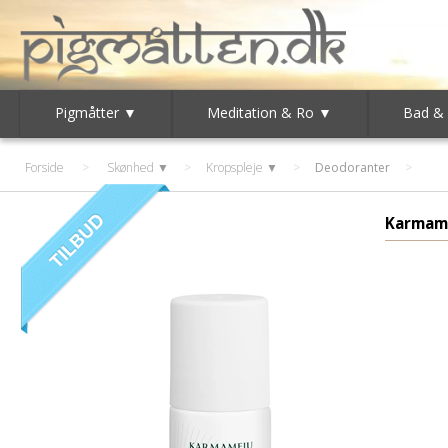
Pigmåtter ▼
Meditation & Ro ▼
Bad &
Forside
>
Skønhed ▼
>
Kropspleje ▼
>
Deodoranter
Karmam