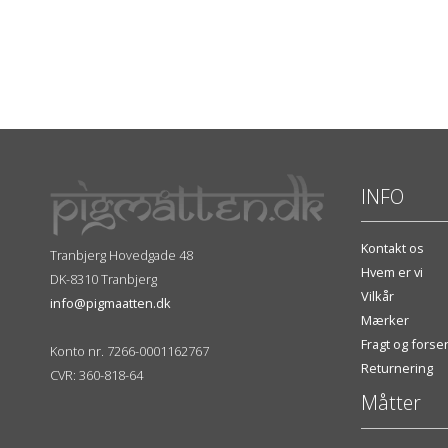
INFO
Kontakt os
Tranbjerg Hovedgade 48
Hvem er vi
DK-8310 Tranbjerg
Vilkår
info@pigmaatten.dk
Mærker
Fragt og fors
Konto nr. 7266-0001162767
Returnering
CVR: 360-818-64
Måtter