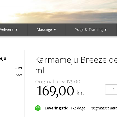
 Velvære ▼
Massage ▼
Yoga & Træning ▼
Karmameju Breeze deo
eju
ml
50 ml
Soft
Original pris:
179,00
169,00
kr.
Leveringstid:
1-2 dage
(Begrænset antal