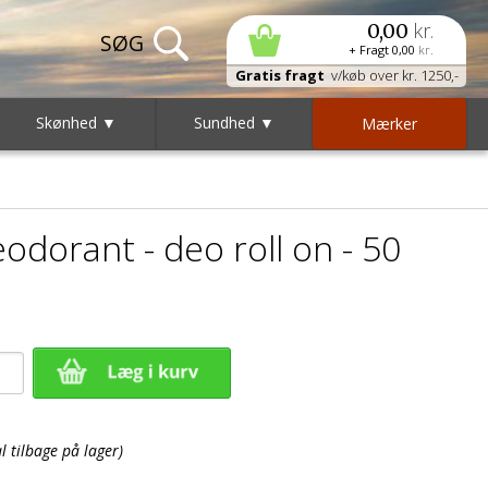
kr.
0,00
+ Fragt
0,00
kr.
Gratis fragt
v/køb over kr. 1250,-
Skønhed ▼
Sundhed ▼
Mærker
dorant - deo roll on - 50
 tilbage på lager)