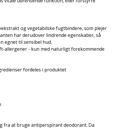
s vitale udrensende funktion, eller forstyrre
ekstrakt og vegetabilske fugtbindere, som plejer
anten har derudover lindrende egenskaber, så
n egnet til sensibel hud.
uft-allergener - kun med naturligt forekommende
gredienser fordeles i produktet
n
sig fra at bruge antiperspirant deodorant. Da