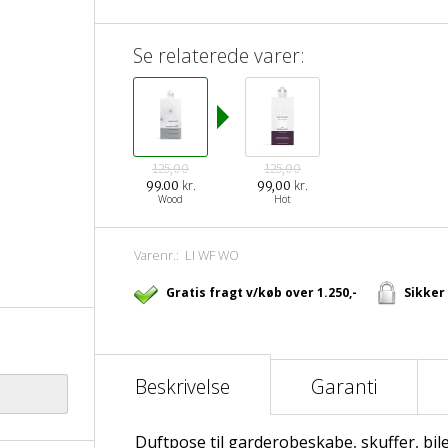
Se relaterede varer:
125,00
125,00
kr.
kr.
99.00
99,00
Wood
Hot
Varenr.:
LI WF WO
Gratis fragt v/køb over 1.250,-
Sikker
Beskrivelse
Garanti
Duftpose til garderobeskabe, skuffer, bile