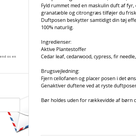
Fyld rummet med en maskulin duft af fyr, 
granatæble og citrongræs tilføjer du frisk
Duftposen beskytter samtidigt din tøj eff
100% naturlig.
Ingredienser:
Aktive Plantestoffer
Cedar leaf, cedarwood, cypress, fir needl
send os en
Brugsvejledning:
Fjern cellofanen og placer posen i det øn
Genaktiver duftene ved at ryste duftposen
Bør holdes uden for rækkevidde af børn o