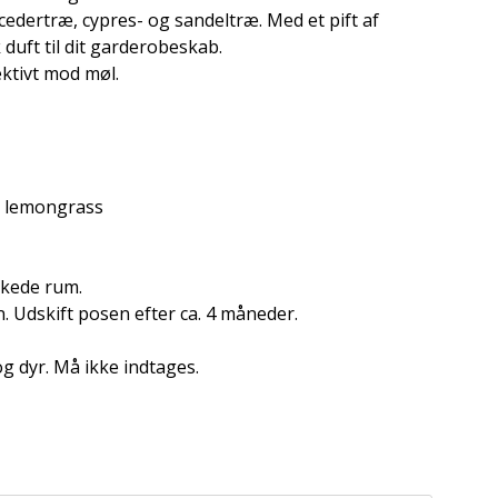
cedertræ, cypres- og sandeltræ. Med et pift af
 duft til dit garderobeskab.
ektivt mod møl.
e, lemongrass
skede rum.
. Udskift posen efter ca. 4 måneder.
g dyr. Må ikke indtages.