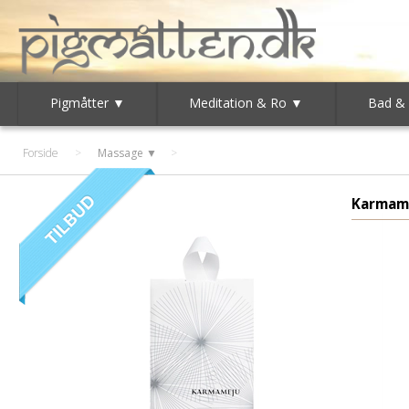
Pigmåtter ▼
Meditation & Ro ▼
Bad &
Forside
>
Massage ▼
Karmam