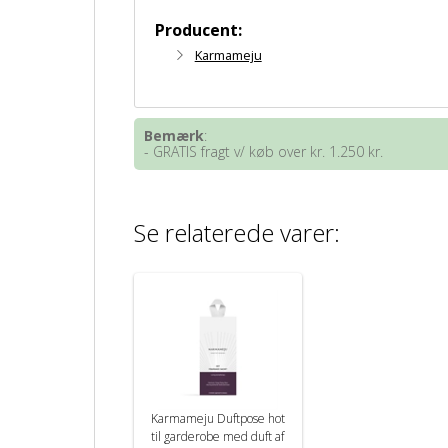
Producent:
Karmameju
Bemærk
:
- GRATIS fragt v/ køb over kr. 1.250 kr.
Se relaterede varer:
Karmameju Duftpose hot
til garderobe med duft af