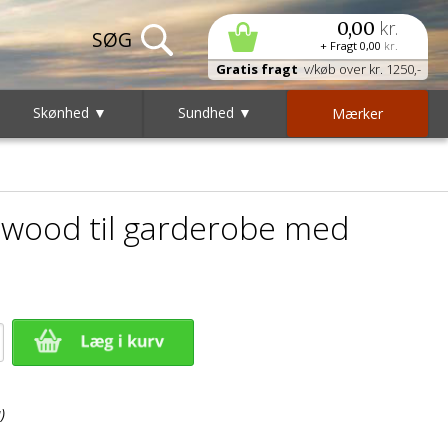
kr.
0,00
+ Fragt
0,00
kr.
Gratis fragt
v/køb over kr. 1250,-
Skønhed ▼
Sundhed ▼
Mærker
wood til garderobe med
)