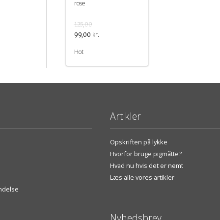
rose
125,00
kr.
99,00
Hot
Artikler
Opskriften på lykke
Hvorfor bruge pigmåtte?
Hvad nu hvis det er nemt
Læs alle vores artikler
endelse
Nyhedsbrev