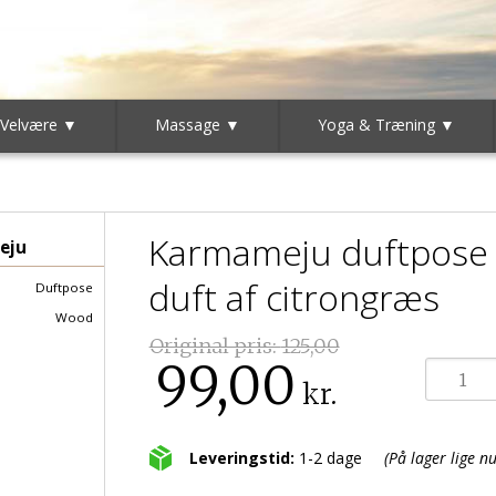
 Velvære ▼
Massage ▼
Yoga & Træning ▼
Karmameju duftpose 
eju
duft af citrongræs
Duftpose
Wood
Original pris:
125,00
99,00
kr.
Leveringstid:
1-2 dage
(På lager lige nu