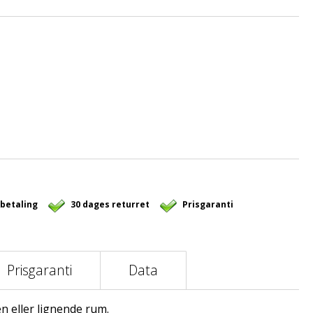
 betaling
30 dages returret
Prisgaranti
Prisgaranti
Data
n eller lignende rum.