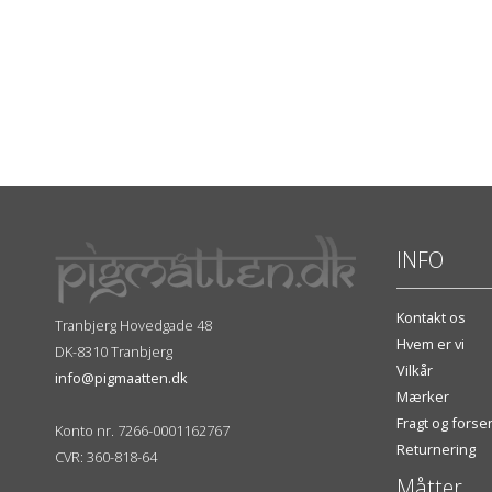
INFO
Kontakt os
Tranbjerg Hovedgade 48
Hvem er vi
DK-8310 Tranbjerg
Vilkår
info@pigmaatten.dk
Mærker
Fragt og fors
Konto nr. 7266-0001162767
Returnering
CVR: 360-818-64
Måtter