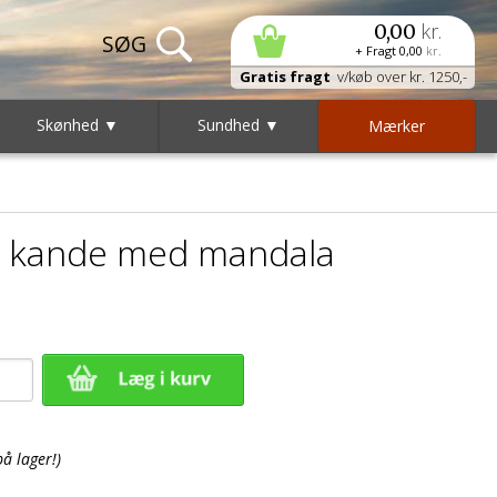
kr.
0,00
+ Fragt
0,00
kr.
Gratis fragt
v/køb over kr. 1250,-
Skønhed ▼
Sundhed ▼
Mærker
r kande med mandala
på lager!)