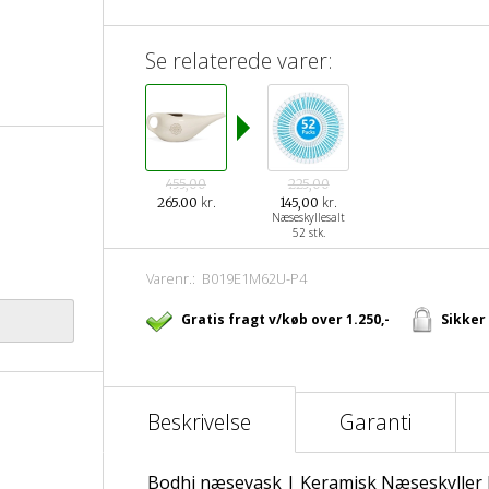
Se relaterede varer:
455,00
225,00
kr.
kr.
265.00
145,00
Næseskyllesalt
52 stk.
Varenr.:
B019E1M62U-P4
Gratis fragt v/køb over 1.250,-
Sikker
Beskrivelse
Garanti
Bodhi næsevask | Keramisk Næseskyller k