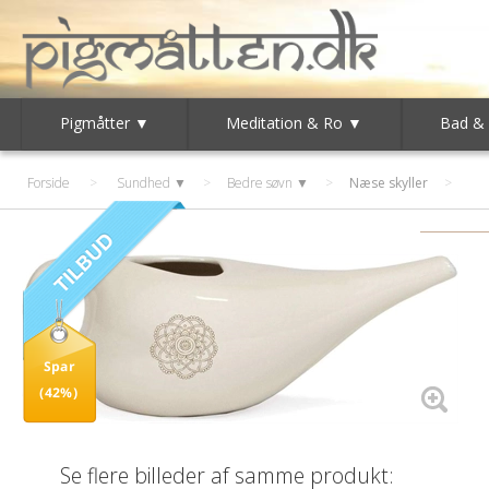
Pigmåtter ▼
Meditation & Ro ▼
Bad &
Forside
>
Sundhed ▼
>
Bedre søvn ▼
>
Næse skyller
Spar
(42%)
Se flere billeder af samme produkt: