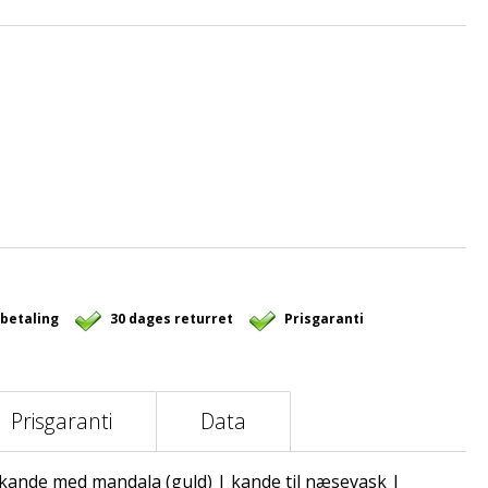
 betaling
30 dages returret
Prisgaranti
Prisgaranti
Data
ande med mandala (guld) | kande til næsevask |