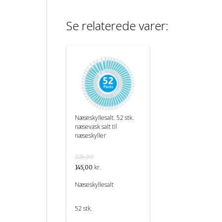
Se relaterede varer:
Næseskyllesalt. 52 stk.
næsevask salt til
næseskyller
225,00
kr.
145,00
Næseskyllesalt
52 stk.