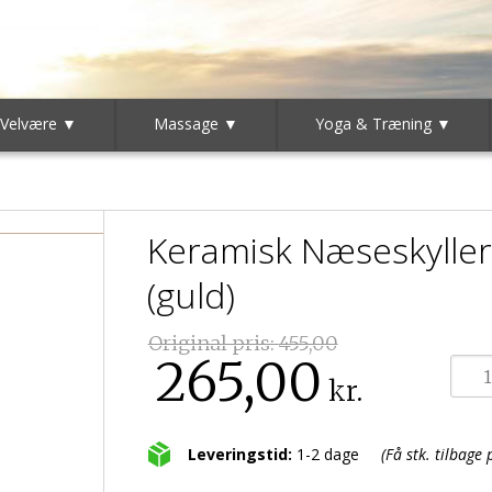
 Velvære ▼
Massage ▼
Yoga & Træning ▼
Keramisk Næseskylle
(guld)
Original pris:
455,00
265,00
kr.
Leveringstid:
1-2 dage
(Få stk. tilbage 