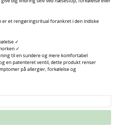
e dig lindring selv ved næsestop, forkølelse eller
r et rengøringsritual forankret i den indiske
kølelse ✓
snorken ✓
sning til en sundere og mere komfortabel
g en patenteret ventil, dette produkt renser
mptomer på allergier, forkølelse og