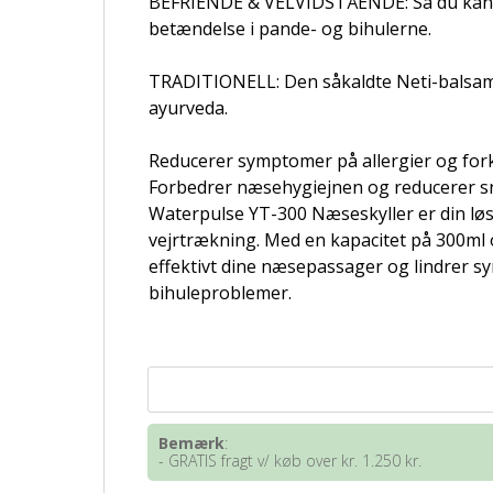
BEFRIENDE & VELVIDSTÅENDE: Så du kan giv
betændelse i pande- og bihulerne.
TRADITIONELL: Den såkaldte Neti-balsam e
ayurveda.
Reducerer symptomer på allergier og for
Forbedrer næsehygiejnen og reducerer 
Waterpulse YT-300 Næseskyller er din lø
vejrtrækning. Med en kapacitet på 300ml o
effektivt dine næsepassager og lindrer sy
bihuleproblemer.
Bemærk
:
- GRATIS fragt v/ køb over kr. 1.250 kr.