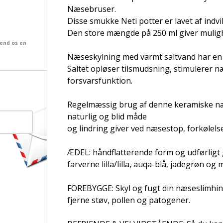
Næsebruser.
Disse smukke Neti potter er lavet af ind
Den store mængde på 250 ml giver muligh
send os en
Næseskylning med varmt saltvand har en p
Saltet opløser tilsmudsning, stimulerer 
forsvarsfunktion.
Regelmæssig brug af denne keramiske n
naturlig og blid måde
og lindring giver ved næsestop, forkølels
ÆDEL: håndflatterende form og udførligt 
farverne lilla/lilla, auqa-blå, jadegrøn og
FOREBYGGE: Skyl og fugt din næseslimhind
fjerne støv, pollen og patogener.