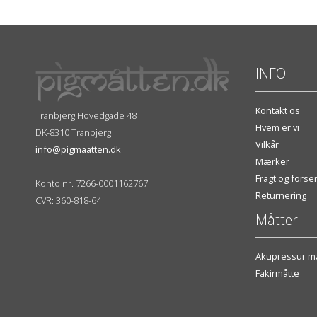
INFO
Kontakt os
Tranbjerg Hovedgade 48
Hvem er vi
DK-8310 Tranbjerg
Vilkår
info@pigmaatten.dk
Mærker
Fragt og fors
Konto nr. 7266-0001162767
Returnering
CVR: 360-818-64
Måtter
Akupressur må
Fakirmåtte