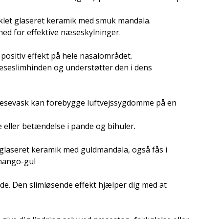
viklet glaseret keramik med smuk mandala.
ed for effektive næseskylninger.
ositiv effekt på hele nasalområdet.
næseslimhinden og understøtter den i dens
æsevask kan forebygge luftvejssygdomme på en
e eller betændelse i pande og bihuler.
glaseret keramik med guldmandala, også fås i
 mango-gul
e. Den slimløsende effekt hjælper dig med at