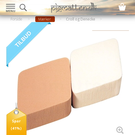
Forside
>
Mærker
>
Croll og Denecke
Spar
(41%)