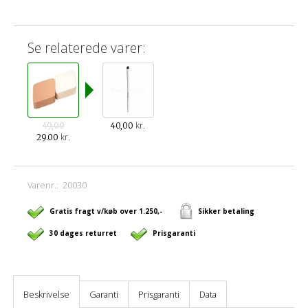
Se relaterede varer:
kr.
49,00
40,00
kr.
29.00
Varenr.:
20030
Gratis fragt v/køb over 1.250,-
Sikker betaling
30 dages returret
Prisgaranti
Beskrivelse
Garanti
Prisgaranti
Data