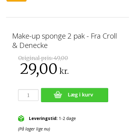
Make-up sponge 2 pak - Fra Croll
& Denecke
Original pris:
49,00
29,00
kr.
Leveringstid:
1-2 dage
(På lager lige nu)