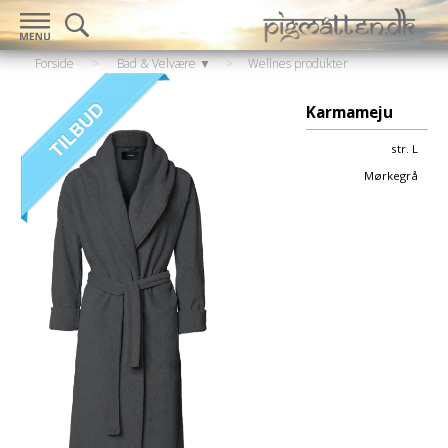
Forside
>
Bad & Velvære ▼
>
Wellnes produkter
▼
>
Morgenkåber
Karmameju
str. L
Mørkegrå