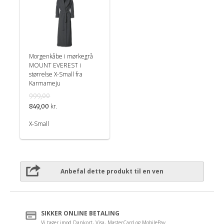
Morgenkåbe i mørkegrå
MOUNT EVEREST i
størrelse X-Small fra
Karmameju
999,00
kr.
849,00
X-Small
Anbefal dette produkt til en ven
SIKKER ONLINE BETALING
Vi tager imod Dankort, Visa, MasterCard og MobilePay.