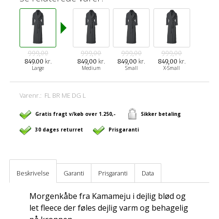
999,00
999,00
999,00
999,00
kr.
kr.
kr.
kr.
849.00
849,00
849,00
849,00
Large
Medium
Small
X-Small
Varenr.:
FL BR ME DG L
Gratis fragt v/køb over 1.250,-
Sikker betaling
30 dages returret
Prisgaranti
Beskrivelse
Garanti
Prisgaranti
Data
Morgenkåbe fra Kamameju i dejlig blød og
let fleece der føles dejlig varm og behagelig