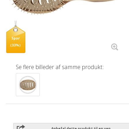
Spar
(33%)
Se flere billeder af samme produkt:
Anbefal dette produkt til en ven