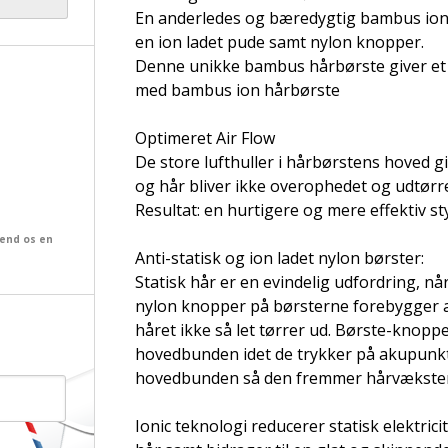
En anderledes og bæredygtig bambus ion
en ion ladet pude samt nylon knopper.
Denne unikke bambus hårbørste giver et
med bambus ion hårbørste
Optimeret Air Flow
De store lufthuller i hårbørstens hoved 
og hår bliver ikke overophedet og udtørr
Resultat: en hurtigere og mere effektiv st
send os en
Anti-statisk og ion ladet nylon børster:
Statisk hår er en evindelig udfordring, når
nylon knopper på børsterne forebygger at
håret ikke så let tørrer ud. Børste-kno
hovedbunden idet de trykker på akupunktu
hovedbunden så den fremmer hårvæksten
Ionic teknologi reducerer statisk elektrici