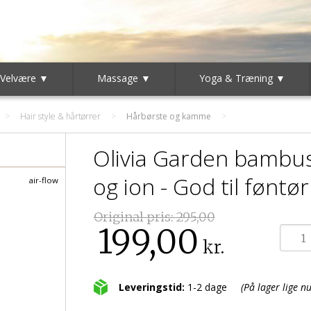
 Velvære ▼
Massage ▼
Yoga & Træning ▼
>
Hair style & hårtørrer
>
Hårbørste og kamme
Olivia Garden bambus
og ion - God til føntør
air-flow
Original pris:
295,00
199,00
kr.
Leveringstid:
1-2 dage
(På lager lige nu