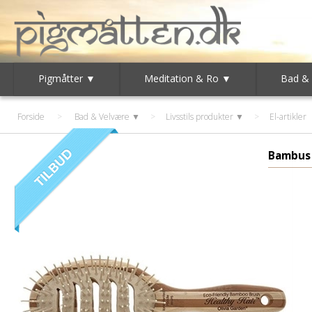
Pigmåtter ▼
Meditation & Ro ▼
Bad &
Forside
>
Bad & Velvære ▼
>
Livsstils produkter ▼
>
El-artikler
Bambus