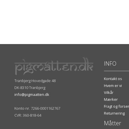
INFO
Kontakt os
Tranbjerg Hovedgade 48
Hvem er vi
DK-8310 Tranbjerg
Vilkår
info@pigmaatten.dk
Mærker
Fragt og fors
Konto nr. 7266-0001162767
Returnering
CVR: 360-818-64
Måtter