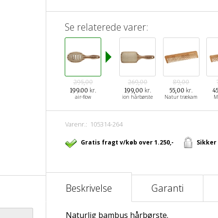
Se relaterede varer:
295,00
269,00
89,00
kr.
kr.
kr.
199.00
199,00
55,00
4
air-flow
ion hårbørste
Natur trækam
M
Varenr.:
105314-264
Gratis fragt v/køb over 1.250,-
Sikker
Beskrivelse
Garanti
Naturlig bambus hårbørste.