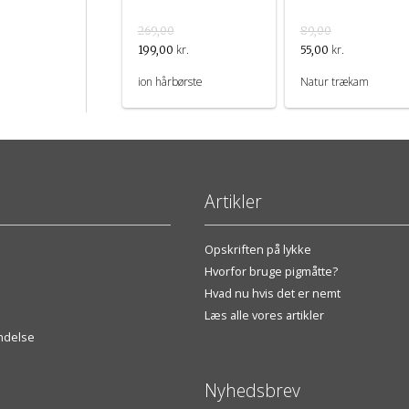
269,00
89,00
kr.
kr.
199,00
55,00
ion hårbørste
Natur trækam
Artikler
Opskriften på lykke
Hvorfor bruge pigmåtte?
Hvad nu hvis det er nemt
Læs alle vores artikler
endelse
Nyhedsbrev