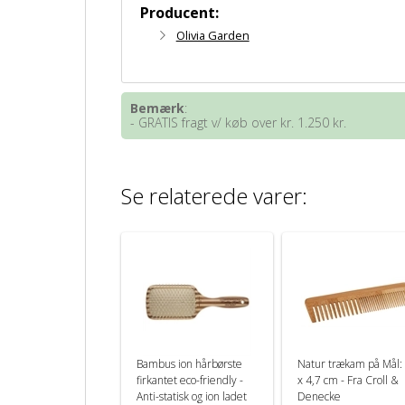
Producent:
Olivia Garden
Bemærk
:
- GRATIS fragt v/ køb over kr. 1.250 kr.
Se relaterede varer:
Bambus ion hårbørste
Natur trækam på Mål:
firkantet eco-friendly -
x 4,7 cm - Fra Croll &
Anti-statisk og ion ladet
Denecke