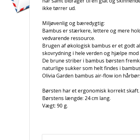
hår samt bidrager til en glat og skinnend
ikke tørrer ud.
Miljøvenlig og bæredygtig:
Bambus er stærkere, lettere og mere hol
vedvarende ressource.
Brugen af ​​økologisk bambus er et godt alt
skovrydning i hele verden og hjælpe mod 
De brune striber i bambus børsten fremko
naturlige sukker som helt findes i bambus
Olivia Garden bambus air-flow ion hårbørs
Børsten har et ergonomisk korrekt skaft.
Børstens længde: 24 cm lang.
Vægt: 90 g.