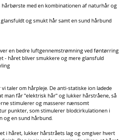
 hårbørste med en kombinationen af naturhår og
 glansfuldt og smukt hår samt en sund hårbund
giver en bedre luftgennemstrømning ved føntørring
et - håret bliver smukkere og mere glansfuld
yling
 vi taler om hårpleje. De anti-statiske ion ladede
 man får "elektrisk hår" og lukker hårstråene, så
pperne stimulerer og masserer nænsomt
r punkter, som stimulerer blodcirkulationen i
 og en sund hårbund.
tet i håret, lukker hårstråets lag og omgiver hvert