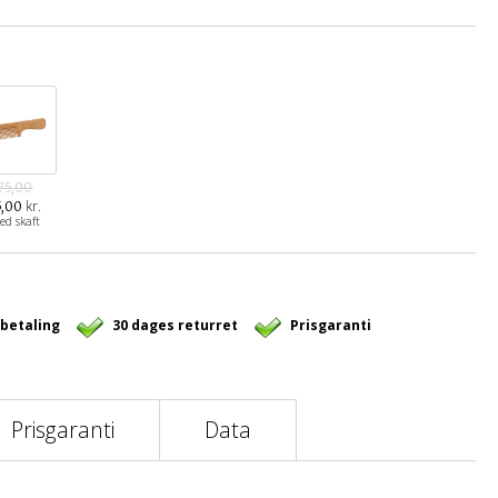
75,00
kr.
5,00
ed skaft
 betaling
30 dages returret
Prisgaranti
Prisgaranti
Data