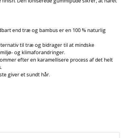
e finish. Den ioniserede gummipude sikrer, at håret
dbart end træ og bambus er en 100 % naturlig
ernativ til træ og bidrager til at mindske
miljø- og klimaforandringer.
mmer efter en karamellisere process af det helt
.
te giver et sundt hår.