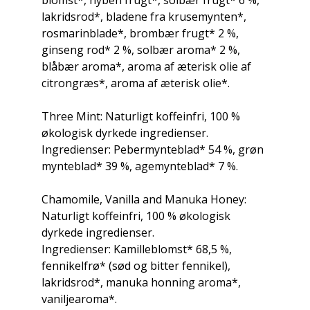
blomst*, hyben frugt*, solbær frugt* 6 %,
lakridsrod*, bladene fra krusemynten*,
rosmarinblade*, brombær frugt* 2 %,
ginseng rod* 2 %, solbær aroma* 2 %,
blåbær aroma*, aroma af æterisk olie af
citrongræs*, aroma af æterisk olie*.
Three Mint: Naturligt koffeinfri, 100 %
økologisk dyrkede ingredienser.
Ingredienser: Pebermynteblad* 54 %, grøn
mynteblad* 39 %, agemynteblad* 7 %.
Chamomile, Vanilla and Manuka Honey:
Naturligt koffeinfri, 100 % økologisk
dyrkede ingredienser.
Ingredienser: Kamilleblomst* 68,5 %,
fennikelfrø* (sød og bitter fennikel),
lakridsrod*, manuka honning aroma*,
vaniljearoma*.