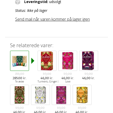
Leveringstid:
udsolgt
Status:
Ikke på lager
Send mail når varen kommer på lager igen
Se relaterede varer:
355,00
59,00
59,00
59,00
kr.
kr.
kr.
kr.
285.00
46,00
46,00
46,00
Te æske
Turmeric, Ginger & Orange te
Love
59,00
59,00
59,00
59,00
kr.
kr.
kr.
kr.
46,00
46,00
46,00
46,00