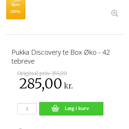
Spar
(20%)
Pukka Discovery te Box Øko - 42
tebreve
Original pris:
355,00
285,00
kr.