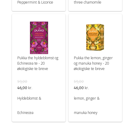
Peppermint & Licorice
three chamomile
Pukka the hyldeblomst og
Pukka the lemon, ginger
Echinecea te - 20
og manuka honey - 20
økologiske te breve
økologiske te breve
59,00
59,00
kr.
kr.
46,00
46,00
Hyldeblomst &
lemon, ginger &
Echinecea
manuka honey