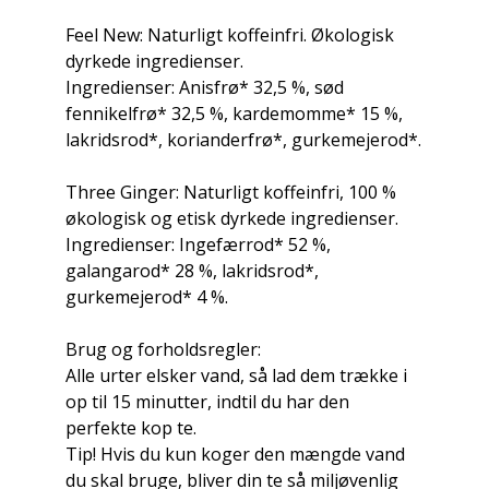
Feel New: Naturligt koffeinfri. Økologisk
dyrkede ingredienser.
Ingredienser: Anisfrø* 32,5 %, sød
fennikelfrø* 32,5 %, kardemomme* 15 %,
lakridsrod*, korianderfrø*, gurkemejerod*.
Three Ginger: Naturligt koffeinfri, 100 %
økologisk og etisk dyrkede ingredienser.
Ingredienser: Ingefærrod* 52 %,
galangarod* 28 %, lakridsrod*,
gurkemejerod* 4 %.
Brug og forholdsregler:
Alle urter elsker vand, så lad dem trække i
op til 15 minutter, indtil du har den
perfekte kop te.
Tip! Hvis du kun koger den mængde vand
du skal bruge, bliver din te så miljøvenlig