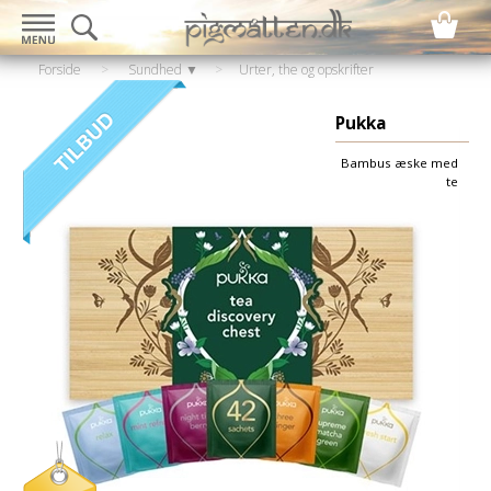
Forside
>
Sundhed ▼
>
Urter, the og opskrifter
▼
>
The
Pukka
Bambus æske med
te