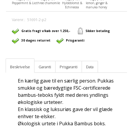
Peppermint & Licorice
three chamomile
Hyldeblomst &
lemon, ginger &
Echinecea
manuka honey
Varenr.:
51691-2-p2
Gratis fragt v/køb over 1.250,-
Sikker betaling
30 dages returret
Prisgaranti
Beskrivelse
Garanti
Prisgaranti
Data
En kærlig gave til en særlig person. Pukkas
smukke og bæredygtige FSC-certificerede
bambus-teboks fyldt med deres yndlings
økologiske urteteer.
En klassisk og luksuriøs gave der vil glæde
enhver te-elsker.
Økologisk urtete i Pukka Bambus boks.