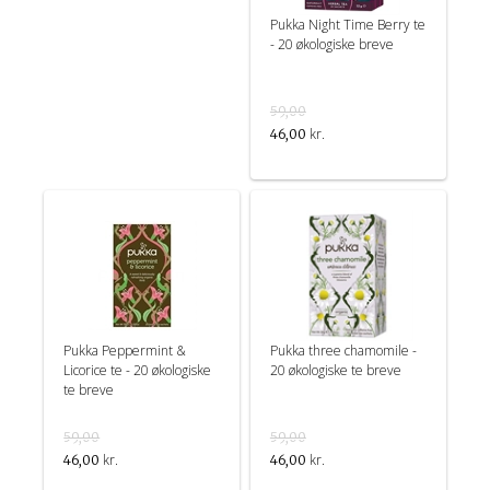
Pukka Night Time Berry te
- 20 økologiske breve
59,00
kr.
46,00
Pukka Peppermint &
Pukka three chamomile -
Licorice te - 20 økologiske
20 økologiske te breve
te breve
59,00
59,00
kr.
kr.
46,00
46,00