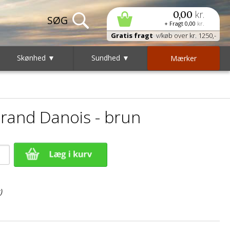
kr.
0,00
+ Fragt
0,00
kr.
Gratis fragt
v/køb over kr. 1250,-
Skønhed ▼
Sundhed ▼
Mærker
rand Danois - brun
)