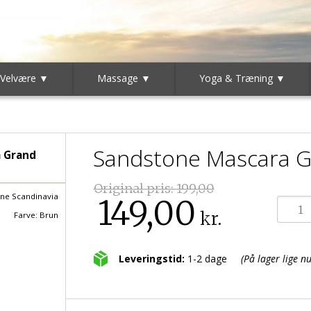
 Velvære ▼
Massage ▼
Yoga & Træning ▼
Sandstone Mascara G
 Grand
Original pris:
199,00
ne Scandinavia
149,00
kr.
Farve: Brun
Leveringstid:
1-2 dage
(På lager lige nu