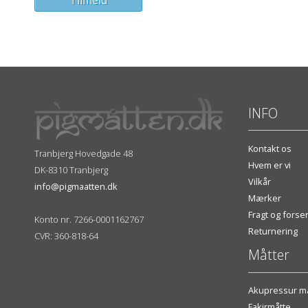
INFO
Kontakt os
Tranbjerg Hovedgade 48
Hvem er vi
DK-8310 Tranbjerg
Vilkår
info@pigmaatten.dk
Mærker
Fragt og fors
Konto nr. 7266-0001162767
Returnering
CVR: 360-818-64
Måtter
Akupressur må
Fakirmåtte