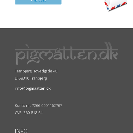
Tranbjerg Hovedgade 48
DK-8310 Tranbjerg
info@pigmaatten.dk
Konto nr. 7266-0001162767
CVR: 360-818-64
INFO