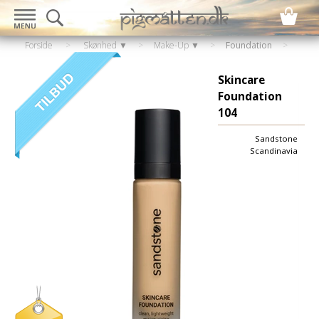
Forside
>
Skønhed ▼
>
Make-Up ▼
>
Foundation
Skincare
Foundation
104
Sandstone
Scandinavia