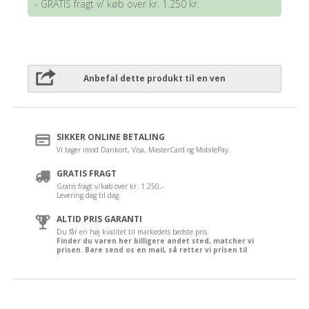
- GRATIS fragt v/ køb over kr. 1.250 kr.
Anbefal dette produkt til en ven
SIKKER ONLINE BETALING
Vi tager imod Dankort, Visa, MasterCard og MobilePay.
GRATIS FRAGT
Gratis fragt v/køb over kr. 1.250,-
Levering dag til dag.
ALTID PRIS GARANTI
Du får en høj kvalitet til markedets bedste pris.
Finder du varen her billigere andet sted, matcher vi
prisen. Bare send os en mail, så retter vi prisen til