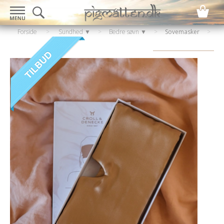
Forside
>
Sundhed ▼
>
Bedre søvn ▼
>
Sovemasker