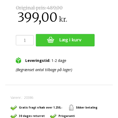
Original pris:
489,00
399,00
kr.
Leveringstid:
1-2 dage
(Begrænset antal tilbage på lager)
Varenr.:
20386
Gratis fragt v/køb over 1.250,-
Sikker betaling
30 dages returret
Prisgaranti