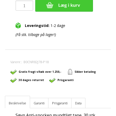
Leveringstid:
1-2 dage
(Få stk. tilbage på lager!)
Varenr.:
B0CNR82J78-P18
Gratis fragt v/køb over 1.250,-
Sikker betaling
30 dages returret
Prisgaranti
Beskrivelse
Garanti
Prisgaranti
Data
Søvn Anti-snorken mundtligt tape, 30 stk.