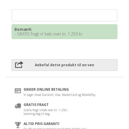
Bemærk
:
- GRATIS fragt v/ køb over kr. 1.250 kr.
Anbefal dette produkt til en ven
SIKKER ONLINE BETALING
Vi tager imod Dankort, Visa, MasterCard og MobilePay.
GRATIS FRAGT
Gratis fragt v/køb over kr. 1.250,-
Levering dag til dag.
ALTID PRIS GARANTI
Du får en høj kvalitet til markedets bedste pris.