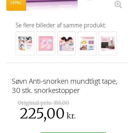
(37%)
Se flere billeder af samme produkt:
Søvn Anti-snorken mundtligt tape,
30 stk. snorkestopper
Original pris:
355,00
225,00
kr.