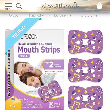
Forside
>
Sundhed ▼
>
Bedre søvn ▼
>
Anti-snorke
Spar