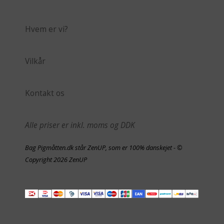
Hvem er vi?
Vilkår
Kontakt os
Alle priser er inkl. moms og DDK
Bag Pigmåtten.dk står ZenUP, som er 100% danskejet - ©
Copyright 2026 ZenUP