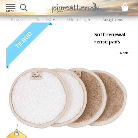
Forside
>
Sundhed ▼
>
Udrensning ▼
>
Ansigtsrens
Soft renewal
rense pads
4 stk.