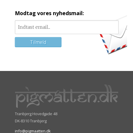
Modtag vores nyhedsmail:
Tranbjerg Hovedgade 48
DK-8310 Tranbjerg
info@pigmaatten.dk