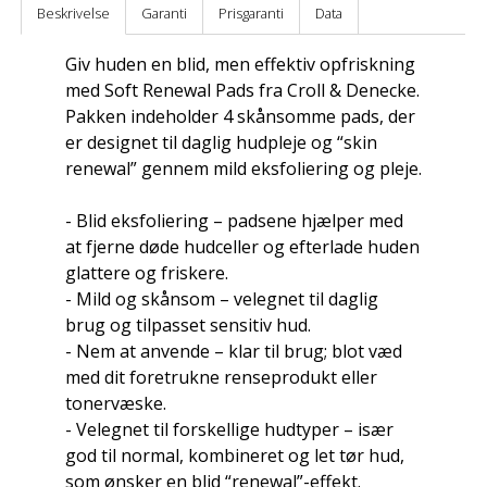
Beskrivelse
Garanti
Prisgaranti
Data
Giv huden en blid, men effektiv opfriskning
med Soft Renewal Pads fra Croll & Denecke.
Pakken indeholder 4 skånsomme pads, der
er designet til daglig hudpleje og “skin
renewal” gennem mild eksfoliering og pleje.
- Blid eksfoliering – padsene hjælper med
at fjerne døde hudceller og efterlade huden
glattere og friskere.
- Mild og skånsom – velegnet til daglig
brug og tilpasset sensitiv hud.
- Nem at anvende – klar til brug; blot væd
med dit foretrukne renseprodukt eller
tonervæske.
- Velegnet til forskellige hudtyper – især
god til normal, kombineret og let tør hud,
som ønsker en blid “renewal”-effekt.