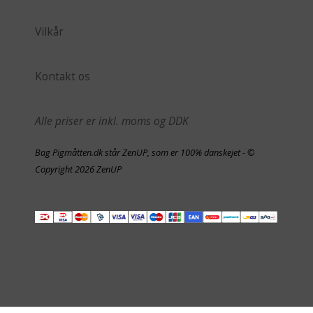
Vilkår
Kontakt os
Alle priser er inkl. moms og DDK
Bag Pigmåtten.dk står ZenUP, som er 100% danskejet - ©
Copyright 2026 ZenUP