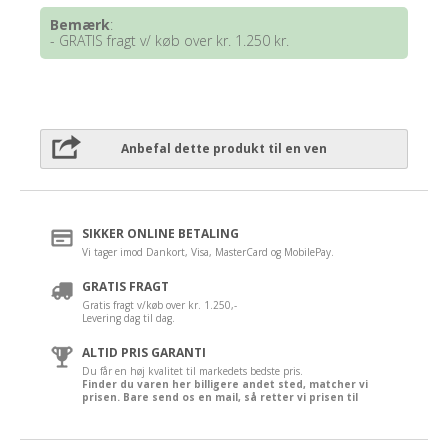
Bemærk
:
- GRATIS fragt v/ køb over kr. 1.250 kr.
Anbefal dette produkt til en ven
SIKKER ONLINE BETALING
Vi tager imod Dankort, Visa, MasterCard og MobilePay.
GRATIS FRAGT
Gratis fragt v/køb over kr. 1.250,-
Levering dag til dag.
ALTID PRIS GARANTI
Du får en høj kvalitet til markedets bedste pris.
Finder du varen her billigere andet sted, matcher vi
prisen. Bare send os en mail, så retter vi prisen til