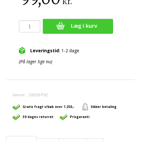
kr.
Leveringstid:
1-2 dage
(På lager lige nu)
Varenr.:
20028-P92
Gratis fragt v/køb over 1.250,-
Sikker betaling
30 dages returret
Prisgaranti