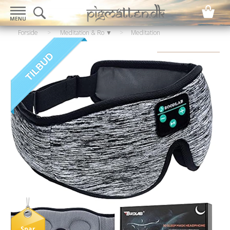
Forside
>
Meditation & Ro ▼
>
Meditation
▼
>
Meditations maske
Spar