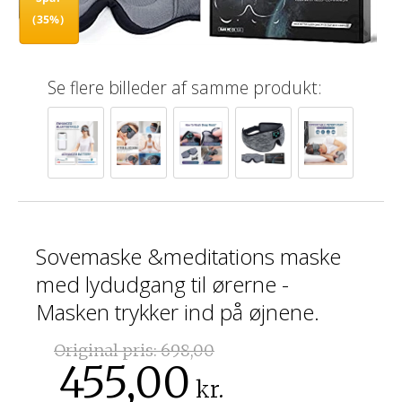
(35%)
Se flere billeder af samme produkt:
Sovemaske &meditations maske
med lydudgang til ørerne -
Masken trykker ind på øjnene.
Original pris:
698,00
455,00
kr.