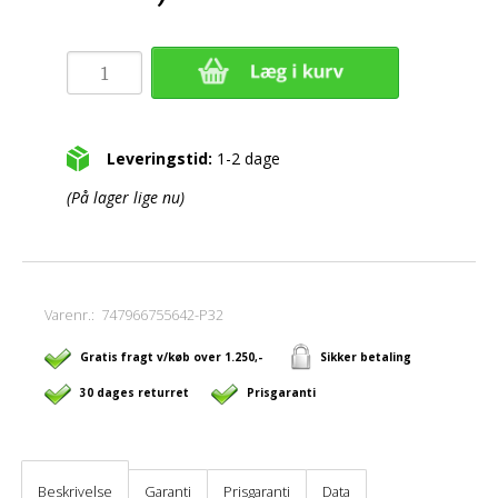
Leveringstid:
1-2 dage
(På lager lige nu)
Varenr.:
747966755642-P32
Gratis fragt v/køb over 1.250,-
Sikker betaling
30 dages returret
Prisgaranti
Beskrivelse
Garanti
Prisgaranti
Data