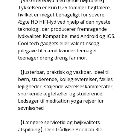
【V5.0 stereolyd med tynde højttalere】
Tykkelsen er kun 0,25 tommer højttalere,
hvilket er meget behageligt for sovere.
Ægte HD HIFI-lyd ved hjælp af den nyeste
teknologi, der producerer fremragende
lydkvalitet. Kompatibel med Android og IOS.
Cool tech gadgets eller valentinsdag
julegave til mænd kvinder teenager
teenager dreng dreng far mor.
【Justerbar, praktisk og vaskbar. Ideel til
børn, studerende, kollegieværelser, fælles
lejligheder, støjende værelseskammerater,
snorkende ægtefæller og studerende.
Ledsager til meditation yoga rejser lur
søvnløshed.
【Længere servicetid og højkvalitets
afspilning】Den trådløse Boodlab 3D