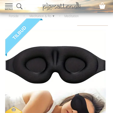
Forside
>
Meditation & Ro ▼
>
Meditation
▼
>
Meditations maske