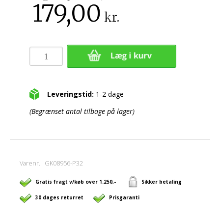
179,00
kr.
Leveringstid:
1-2 dage
(Begrænset antal tilbage på lager)
Varenr.:
GK08956-P32
Gratis fragt v/køb over 1.250,-
Sikker betaling
30 dages returret
Prisgaranti