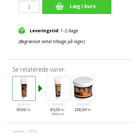
Leveringstid:
1-2 dage
(Begrænset antal tilbage på lager)
Se relaterede varer:
149,00
149,00
299,00
kr.
kr.
kr.
95.00
95,00
218,00
Medium
Varenr.:
3013