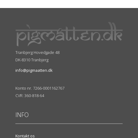
Tranbjerg Hovedgade 48
DK-8310 Tranbjerg
info@pigmaatten.dk
Konto nr. 7266-0001162767
CVR: 360-818-64
INFO
Kontakt os