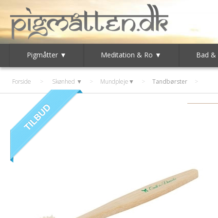
Pigmåtter ▼
Meditation & Ro ▼
Bad &
Forside
>
Skønhed ▼
>
Mundpleje▼
>
Tandbørster