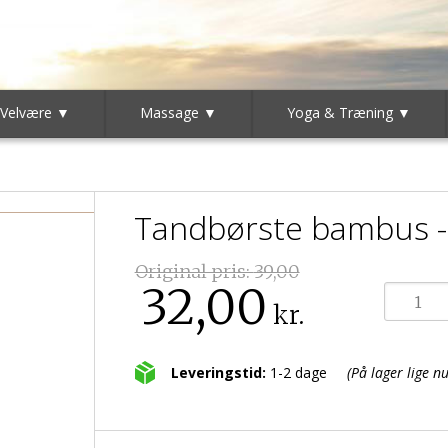
 Velvære ▼
Massage ▼
Yoga & Træning ▼
Tandbørste bambus -
Original pris:
39,00
32,00
kr.
Leveringstid:
1-2 dage
(På lager lige nu