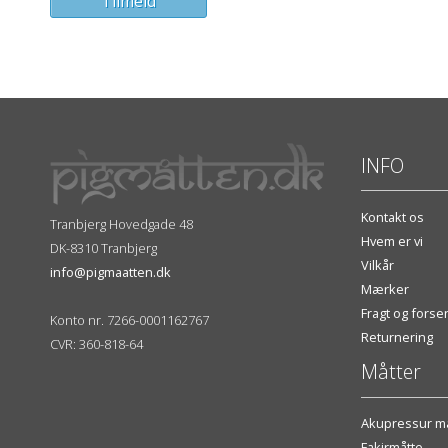
INFO
Kontakt os
Tranbjerg Hovedgade 48
Hvem er vi
DK-8310 Tranbjerg
Vilkår
info@pigmaatten.dk
Mærker
Fragt og fors
Konto nr. 7266-0001162767
Returnering
CVR: 360-818-64
Måtter
Akupressur må
Fakirmåtte