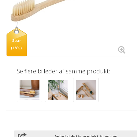
Spar
(18%)
Se flere billeder af samme produkt:
Anbefal dette produkt til en ven