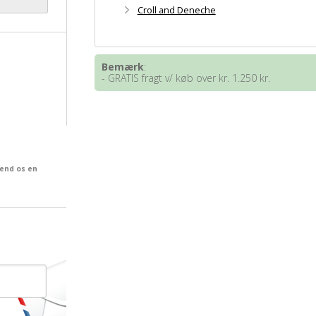
Croll and Deneche
Bemærk
:
- GRATIS fragt v/ køb over kr. 1.250 kr.
send os en