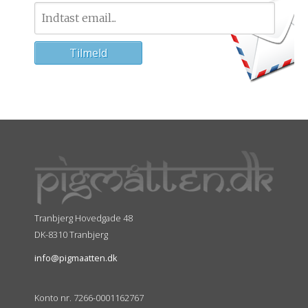
Tranbjerg Hovedgade 48
DK-8310 Tranbjerg
info@pigmaatten.dk
Konto nr. 7266-0001162767