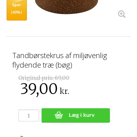
Spar
(43%)
Tandbørstekrus af miljøvenlig
flydende træ (bøg)
Original pris:
69,00
39,00
kr.