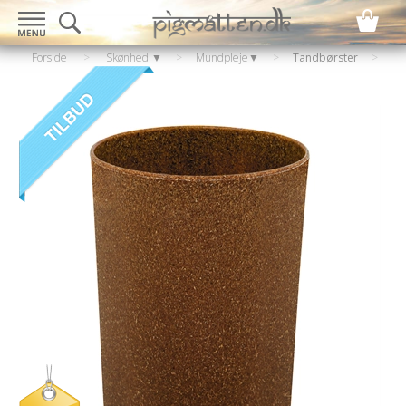
Forside
>
Skønhed ▼
>
Mundpleje▼
>
Tandbørster