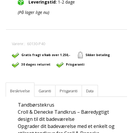
Leveringstid:
1-2 dage
(På lager lige nu)
Varenr.:
60130-P40
Gratis fragt v/køb over 1.250,-
Sikker betaling
30 dages returret
Prisgaranti
Beskrivelse
Garanti
Prisgaranti
Data
Tandbørstekrus
Croll & Denecke Tandkrus – Bæredygtigt
design til dit badeværelse
Opgrader dit badeværelse med et enkelt og