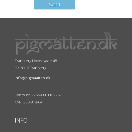
Tranbjerg Hovedgade 48
DK-8310 Tranbjerg
info@pigmaatten.dk
Konto nr. 7266-0001162767
CVR: 360-818-64
INFO