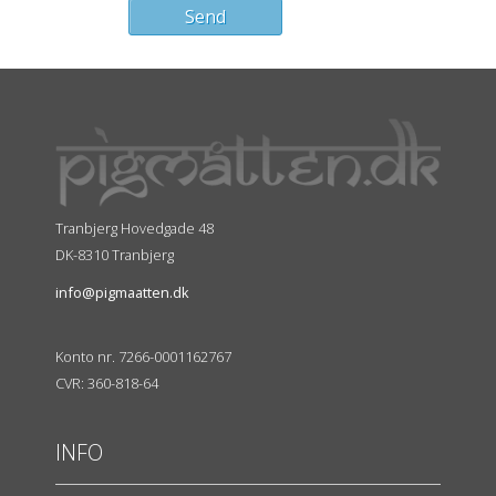
Tranbjerg Hovedgade 48
DK-8310 Tranbjerg
info@pigmaatten.dk
Konto nr. 7266-0001162767
CVR: 360-818-64
INFO