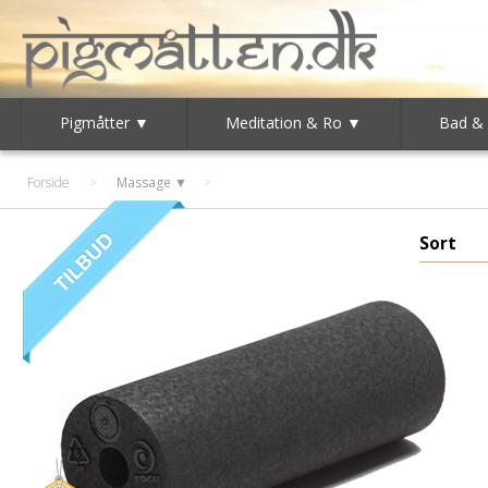
Pigmåtter ▼
Meditation & Ro ▼
Bad &
Forside
>
Massage ▼
Sort