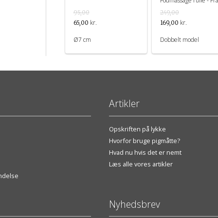
Fodmassage rulle - Fr
Croll & Denecke
95,00
249,00
kr.
kr.
65,00
169,00
Ø7 cm
Dobbelt model
Artikler
Opskriften på lykke
Hvorfor bruge pigmåtte?
Hvad nu hvis det er nemt
Læs alle vores artikler
endelse
Nyhedsbrev