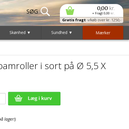
kr.
0,00
+ Fragt
0,00
kr.
Gratis fragt
v/køb over kr. 1250,-
Skønhed ▼
Sundhed ▼
Mærker
amroller i sort på Ø 5,5 X
på lager!)