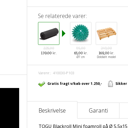
Se relaterede varer:
225,00
95,00
249,00
kr.
kr.
kr.
139.00
65,00
169,00
Ø7 cm
Dobbelt model
Varenr.:
410030-P103
Gratis fragt v/køb over 1.250,-
Sikker
Beskrivelse
Garanti
TOGU Blackroll Mini foamroll på Ø 5,5x15