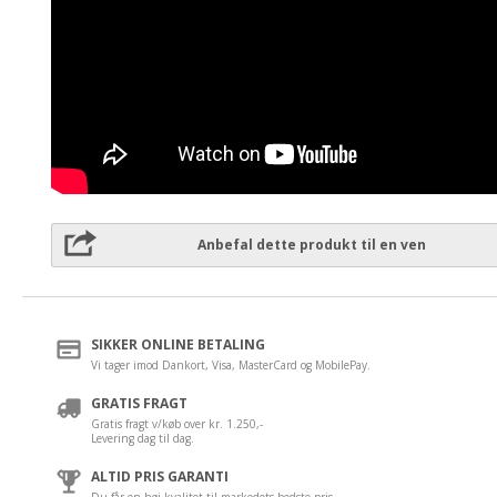
Anbefal dette produkt til en ven
SIKKER ONLINE BETALING
Vi tager imod Dankort, Visa, MasterCard og MobilePay.
GRATIS FRAGT
Gratis fragt v/køb over kr. 1.250,-
Levering dag til dag.
ALTID PRIS GARANTI
Du får en høj kvalitet til markedets bedste pris.