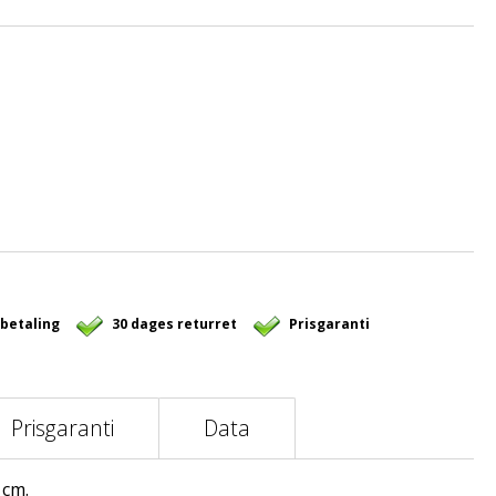
 betaling
30 dages returret
Prisgaranti
Prisgaranti
Data
 cm.