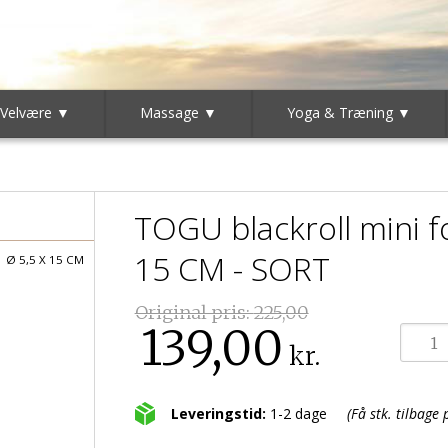
 Velvære ▼
Massage ▼
Yoga & Træning ▼
TOGU blackroll mini fo
15 CM - SORT
Ø 5,5 X 15 CM
Original pris:
225,00
139,00
kr.
Leveringstid:
1-2 dage
(Få stk. tilbage 