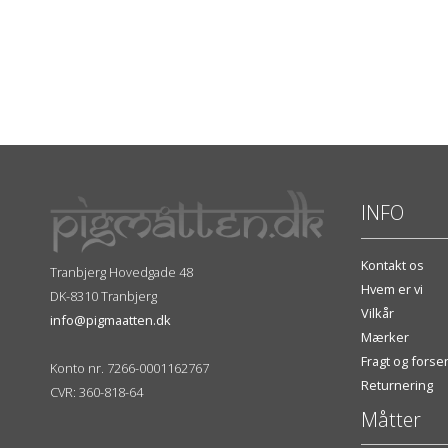
INFO
Kontakt os
Tranbjerg Hovedgade 48
Hvem er vi
DK-8310 Tranbjerg
Vilkår
info@pigmaatten.dk
Mærker
Fragt og fors
Konto nr. 7266-0001162767
Returnering
CVR: 360-818-64
Måtter