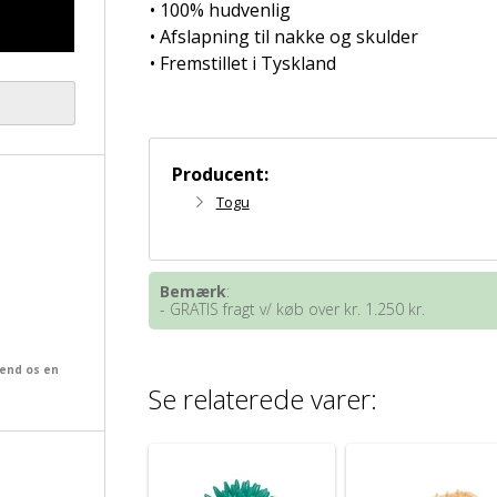
• 100% hudvenlig
• Afslapning til nakke og skulder
• Fremstillet i Tyskland
Producent:
Togu
Bemærk
:
- GRATIS fragt v/ køb over kr. 1.250 kr.
send os en
Se relaterede varer: