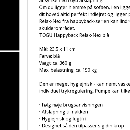
at synke ned i dyb afslapning.
Om du ligger hjemme på sofaen, i en ligges
dit hoved altid perfekt indlejret og ligger 
Relax-Nex fra happyback-serien kan lind
skulderområdet.
TOGU Happyback Relax-Nex blå
Mål: 23,5 x 11 cm
Farve: blå
Vægt: ca. 360 g
Max. belastning: ca. 150 kg
Den er meget hygiejnisk - kan nemt vaskes
individuel trykregulering. Pumpe kan tilk
• Følg nøje brugsanvisningen.
• Afslapning til nakken
• Hygiejnisk og lugtfri
• Designet så den tilpasser sig din krop