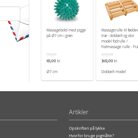
Massagebold med pigge
Massagerulle til fødder
på Ø7 cm i grøn
træ - dobbelt og stor
model fodrulle /
Fodmassage rulle - Fr
Croll & Denecke
95,00
249,00
kr.
kr.
65,00
169,00
Ø7 cm
Dobbelt model
Artikler
Opskriften på lykke
Hvorfor bruge pigmåtte?