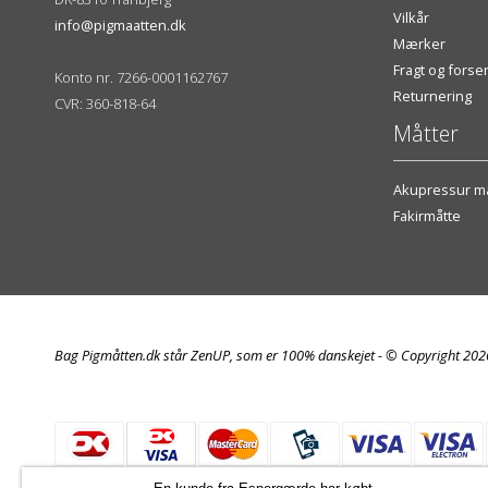
Vilkår
info@pigmaatten.dk
Mærker
Fragt og fors
Konto nr. 7266-0001162767
Returnering
CVR: 360-818-64
Måtter
Akupressur må
Fakirmåtte
Bag Pigmåtten.dk står ZenUP, som er 100% danskejet - © Copyright 20