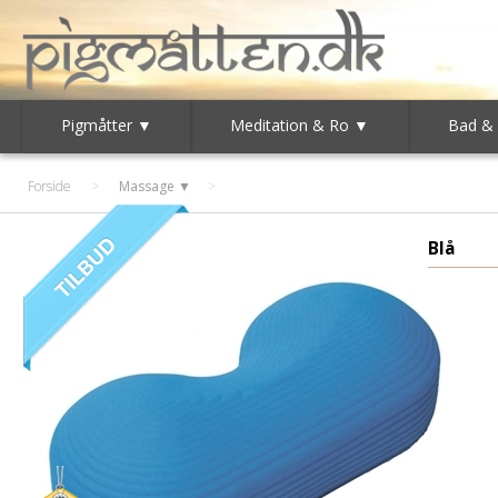
Pigmåtter ▼
Meditation & Ro ▼
Bad &
Forside
>
Massage ▼
Blå