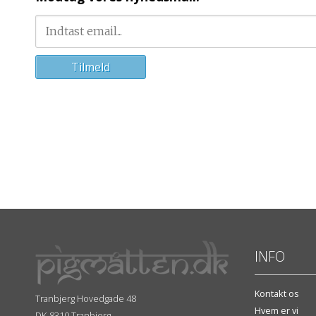
INFO
Kontakt os
Tranbjerg Hovedgade 48
Hvem er vi
DK-8310 Tranbjerg