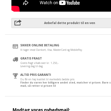
Anbefal dette produkt til en ven
SIKKER ONLINE BETALING
Vi tager imod Dankort, Visa, MasterCard og MobilePay.
GRATIS FRAGT
Gratis fragt v/køb over kr. 1.250,-
Levering dag til dag.
ALTID PRIS GARANTI
Du får en høj kvalitet til markedets bedste pris.
Finder du varen her billigere andet sted, matcher vi prisen. Bare 
mail, så retter vi prisen til
Modtag vores nyhedsmail: