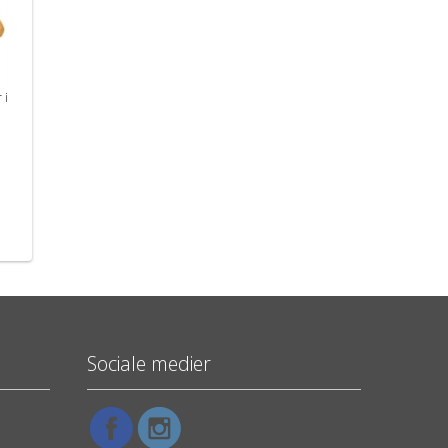
 i
a
Sociale medier