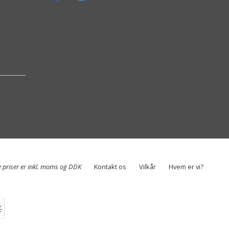
e priser er inkl. moms og DDK
Kontakt os
Vilkår
Hvem er vi?