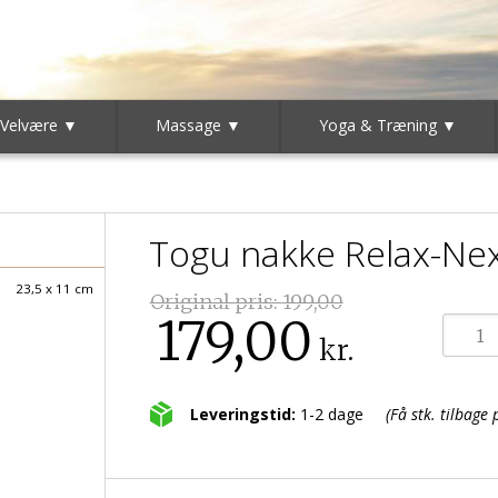
 Velvære ▼
Massage ▼
Yoga & Træning ▼
Togu nakke Relax-Nex
23,5 x 11 cm
Original pris:
199,00
179,00
kr.
Leveringstid:
1-2 dage
(Få stk. tilbage 