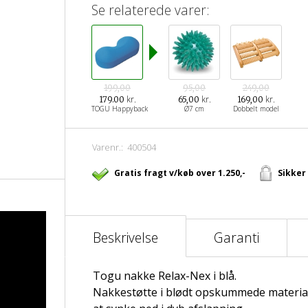
Se relaterede varer:
199,00
95,00
249,00
kr.
kr.
kr.
179.00
65,00
169,00
TOGU Happyback
Ø7 cm
Dobbelt model
Varenr.:
400504
Gratis fragt v/køb over 1.250,-
Sikker
Beskrivelse
Garanti
Togu nakke Relax-Nex i blå.
Nakkestøtte i blødt opskummede material