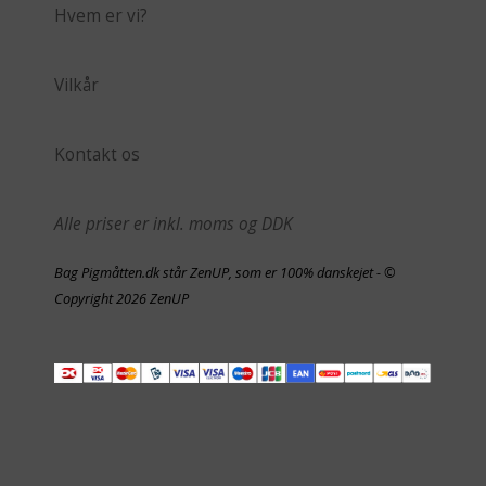
Hvem er vi?
Vilkår
Kontakt os
Alle priser er inkl. moms og DDK
Bag Pigmåtten.dk står ZenUP, som er 100% danskejet - ©
Copyright 2026 ZenUP