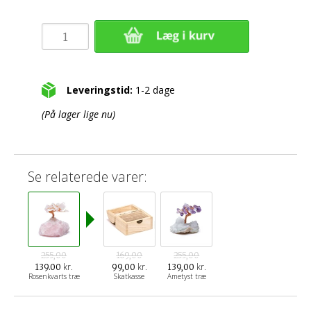
Leveringstid:
1-2 dage
(På lager lige nu)
Se relaterede varer:
255,00
169,00
255,00
kr.
kr.
kr.
139.00
99,00
139,00
Rosenkvarts træ
Skatkasse
Ametyst træ