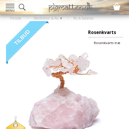
Forside
>
Meditation & Ro ▼
>
Ro & balance
▼
>
Krystaller & sten
Rosenkvarts
Rosenkvarts træ