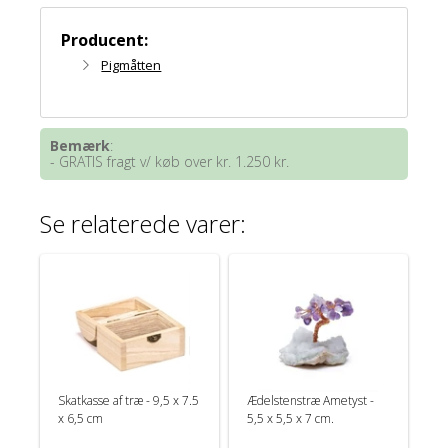
Producent:
Pigmåtten
Bemærk
:
- GRATIS fragt v/ køb over kr. 1.250 kr.
Se relaterede varer:
Skatkasse af træ - 9,5 x 7.5
Ædelstenstræ Ametyst -
x 6,5 cm
5,5 x 5,5 x 7 cm.