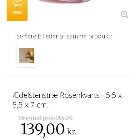
Spar
(45%)
Se flere billeder af samme produkt:
Ædelstenstræ Rosenkvarts - 5,5 x
5,5 x 7 cm.
Original pris:
255,00
139,00
kr.