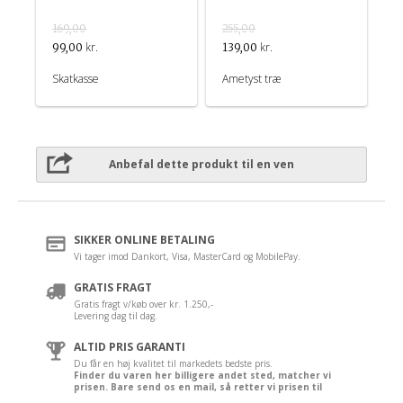
169,00
255,00
kr.
kr.
99,00
139,00
Skatkasse
Ametyst træ
Anbefal dette produkt til en ven
SIKKER ONLINE BETALING
Vi tager imod Dankort, Visa, MasterCard og MobilePay.
GRATIS FRAGT
Gratis fragt v/køb over kr. 1.250,-
Levering dag til dag.
ALTID PRIS GARANTI
Du får en høj kvalitet til markedets bedste pris.
Finder du varen her billigere andet sted, matcher vi
prisen. Bare send os en mail, så retter vi prisen til