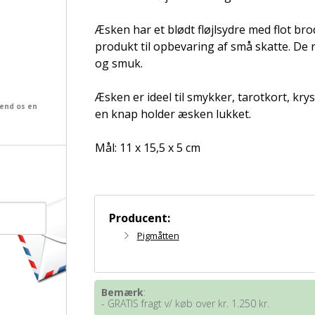
Æsken har et blødt fløjlsydre med flot brod
produkt til opbevaring af små skatte. De 
og smuk.
Æsken er ideel til smykker, tarotkort, kry
send os en
en knap holder æsken lukket.
Mål: 11 x 15,5 x 5 cm
Producent:
Pigmåtten
Bemærk
:
- GRATIS fragt v/ køb over kr. 1.250 kr.