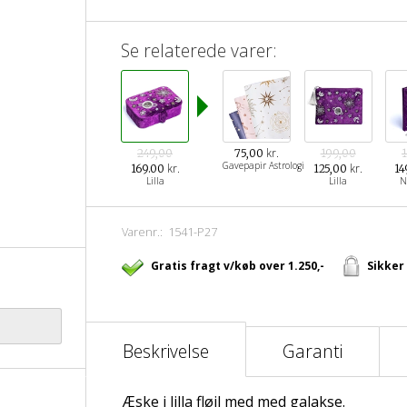
Se relaterede varer:
kr.
249,00
75,00
199,00
Gavepapir Astrologi
kr.
kr.
169.00
125,00
14
Lilla
Lilla
N
Varenr.:
1541-P27
Gratis fragt v/køb over 1.250,-
Sikker
Beskrivelse
Garanti
Æske i lilla fløjl med med galakse.