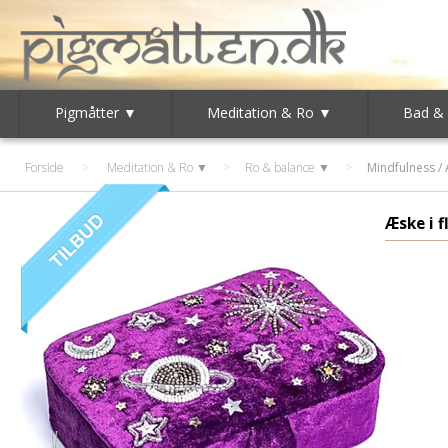
Pigmåtter ▼
Meditation & Ro ▼
Bad &
Forside
>
Meditation & Ro ▼
>
Ro & balance ▼
>
Mindfulness / 
Æske i f