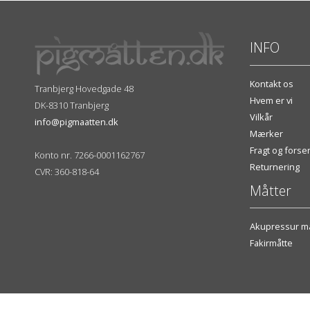
INFO
Kontakt os
Tranbjerg Hovedgade 48
Hvem er vi
DK-8310 Tranbjerg
Vilkår
info@pigmaatten.dk
Mærker
Fragt og fors
Konto nr. 7266-0001162767
Returnering
CVR: 360-818-64
Måtter
Akupressur må
Fakirmåtte