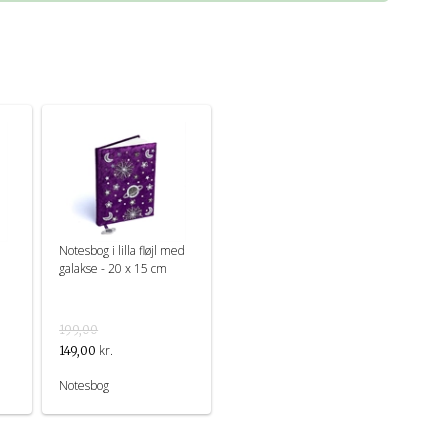
Notesbog i lilla fløjl med
galakse - 20 x 15 cm
199,00
kr.
149,00
Notesbog