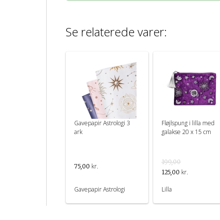
Se relaterede varer:
Gavepapir Astrologi 3
Fløjlspung i lilla med
ark
galakse 20 x 15 cm
199,00
kr.
75,00
kr.
125,00
Gavepapir Astrologi
Lilla