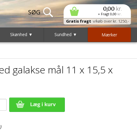
kr.
0,00
+ Fragt
0,00
kr.
Gratis fragt
v/køb over kr. 1250,-
Skønhed ▼
Sundhed ▼
Mærker
med galakse mål 11 x 15,5 x
)