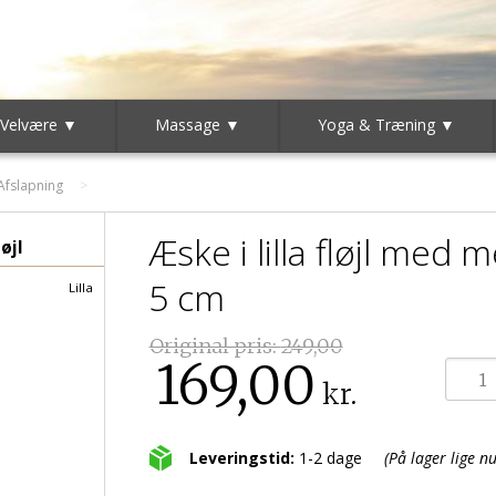
 Velvære ▼
Massage ▼
Yoga & Træning ▼
Afslapning
Æske i lilla fløjl med 
løjl
5 cm
Lilla
Original pris:
249,00
169,00
kr.
Leveringstid:
1-2 dage
(På lager lige nu