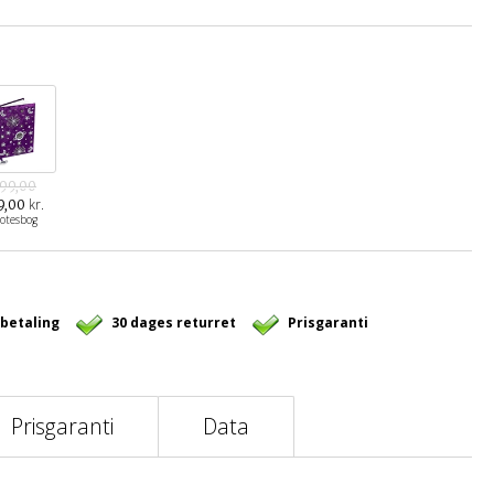
199,00
kr.
9,00
otesbog
 betaling
30 dages returret
Prisgaranti
Prisgaranti
Data