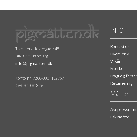
INFO
Kontakt os
Tranbjerg Hovedgade 48
Hvem er vi
DK-8310 Tranbjerg
Vilkår
info@pigmaatten.dk
Mærker
Fragt og fors
Konto nr. 7266-0001162767
Returnering
CVR: 360-818-64
Måtter
Akupressur må
Fakirmåtte