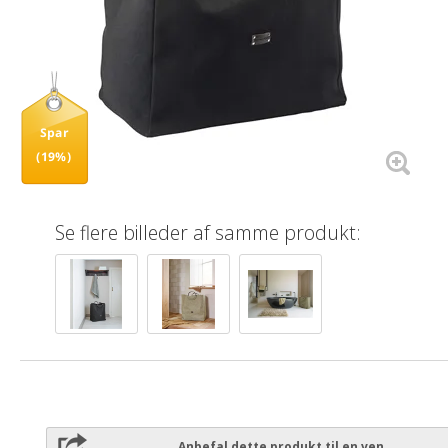
Spar
(19%)
Se flere billeder af samme produkt:
Anbefal dette produkt til en ven