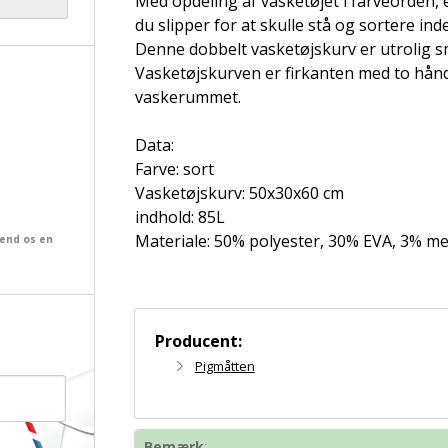
Med opdeling af vasketøjet i farveorden, e
du slipper for at skulle stå og sortere in
Denne dobbelt vasketøjskurv er utrolig sm
Vasketøjskurven er firkanten med to håndta
vaskerummet.
Data:
Farve: sort
Vasketøjskurv: 50x30x60 cm
indhold: 85L
Materiale: 50% polyester, 30% EVA, 3% met
send os en
Producent:
Pigmåtten
Bemærk
: