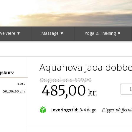
 Velvære ▼
Massage ▼
Yoga & Træning ▼
Aquanova Jada dobbelt
jskurv
Original pris:
599,00
sort
485,00
kr.
50x30x60 cm
Leveringstid:
3-4 dage
(Ligger på fjernl