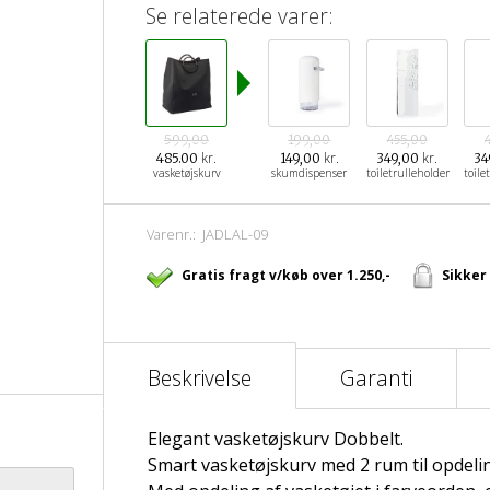
Se relaterede varer:
599,00
199,00
455,00
kr.
kr.
kr.
485.00
149,00
349,00
34
vasketøjskurv
skumdispenser
toiletrulleholder
toile
Varenr.:
JADLAL-09
Gratis fragt v/køb over 1.250,-
Sikker
Beskrivelse
Garanti
Elegant vasketøjskurv Dobbelt.
Smart vasketøjskurv med 2 rum til opdelin