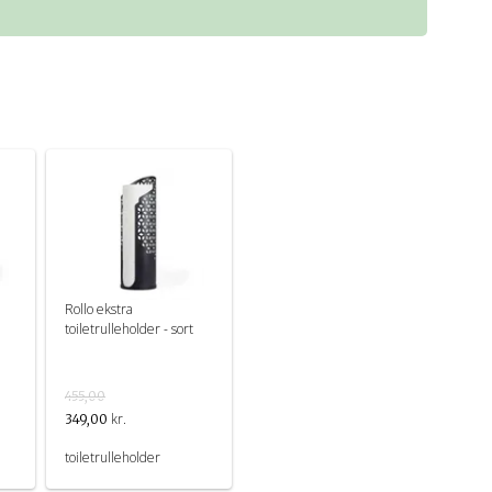
Rollo ekstra
d
toiletrulleholder - sort
455,00
kr.
349,00
toiletrulleholder