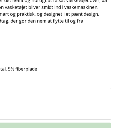
r det nemt og hurtigt at få sat vasketøjet over, da
den vasketøjet bliver smidt ind i vaskemaskinen.
art og praktisk, og designet i et pænt design.
g, der gør den nem at flytte til og fra
al, 5% fiberplade