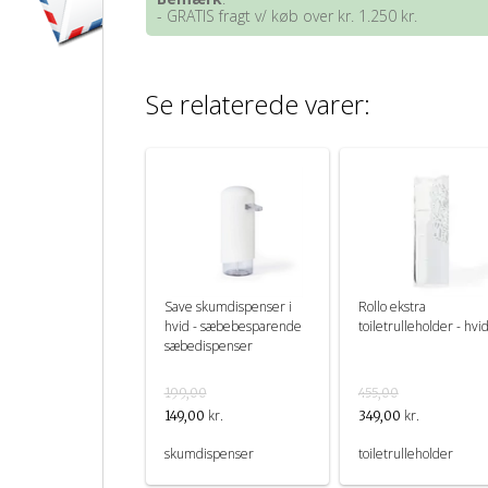
- GRATIS fragt v/ køb over kr. 1.250 kr.
Se relaterede varer:
Save skumdispenser i
Rollo ekstra
hvid - sæbebesparende
toiletrulleholder - hvi
sæbedispenser
199,00
455,00
kr.
kr.
149,00
349,00
skumdispenser
toiletrulleholder