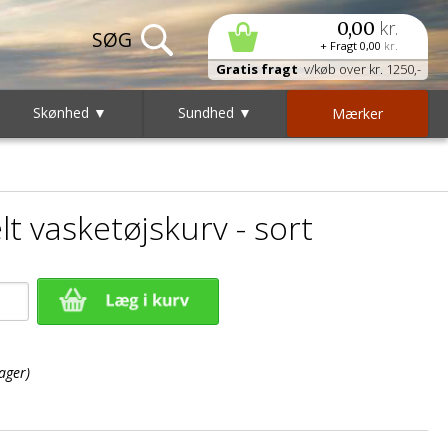
kr.
0,00
+ Fragt
0,00
kr.
Gratis fragt
v/køb over kr. 1250,-
Skønhed ▼
Sundhed ▼
Mærker
 vasketøjskurv - sort
ager)