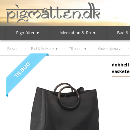
Pigmåtter ▼
Meditation & Ro ▼
Bad &
Forside
>
Bad & Velvære ▼
>
Til badet ▼
>
Vasketøjskurve
dobbelt
vasketø