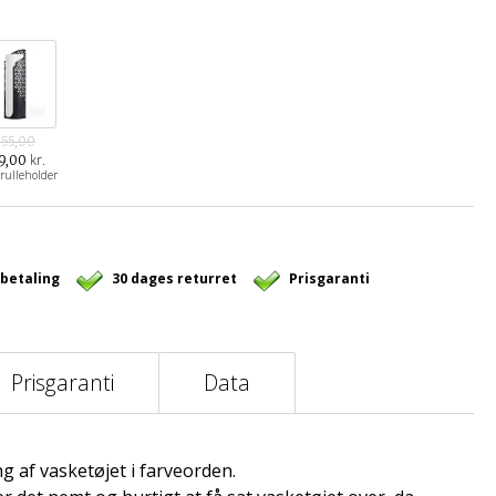
455,00
kr.
9,00
trulleholder
 betaling
30 dages returret
Prisgaranti
Prisgaranti
Data
g af vasketøjet i farveorden.