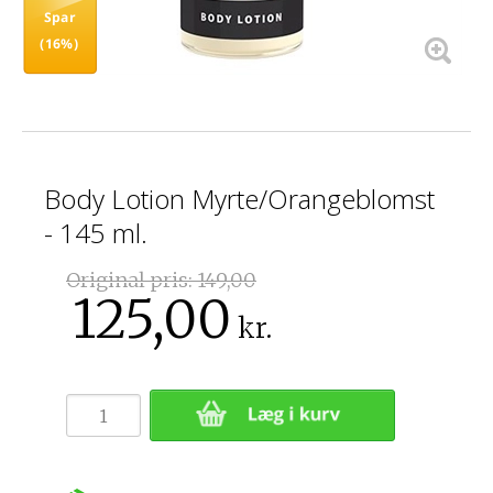
Spar
(16%)
Body Lotion Myrte/Orangeblomst
- 145 ml.
Original pris:
149,00
125,00
kr.