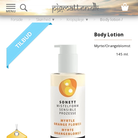
Forside
>
Skønhed ▼
>
Kropspleje ▼
>
Body lotion /
Creme
Body Lotion
Myrte/Orangeblomst
145 ml.