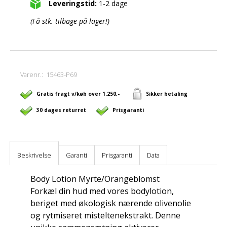
Leveringstid:
1-2 dage
(Få stk. tilbage på lager!)
Varenr.:
15463-P69
Gratis fragt v/køb over 1.250,-
Sikker betaling
30 dages returret
Prisgaranti
Beskrivelse
Garanti
Prisgaranti
Data
Body Lotion Myrte/Orangeblomst
Forkæl din hud med vores bodylotion,
beriget med økologisk nærende olivenolie
og rytmiseret misteltenekstrakt. Denne