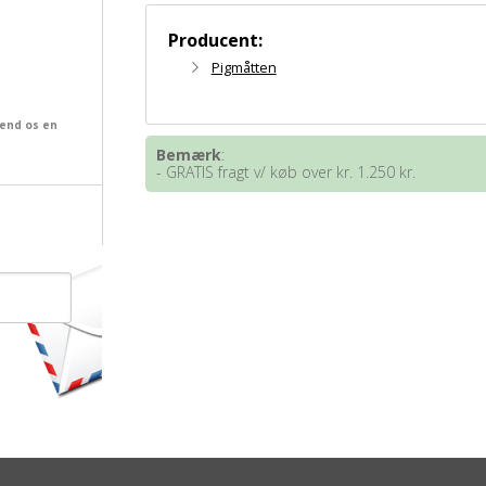
Producent:
Pigmåtten
send os en
Bemærk
:
- GRATIS fragt v/ køb over kr. 1.250 kr.