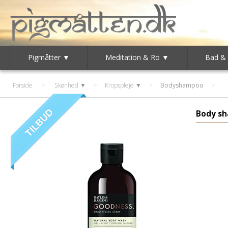
Pigmåtter ▼
Meditation & Ro ▼
Bad &
Forside
>
Skønhed ▼
>
Kropspleje ▼
>
Bodyshampoo
Body s