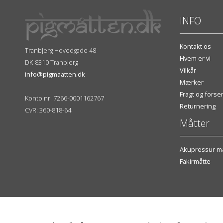
INFO
Kontakt os
Tranbjerg Hovedgade 48
Hvem er vi
DK-8310 Tranbjerg
Vilkår
info@pigmaatten.dk
Mærker
Fragt og fors
Konto nr. 7266-0001162767
Returnering
CVR: 360-818-64
Måtter
Akupressur må
Fakirmåtte