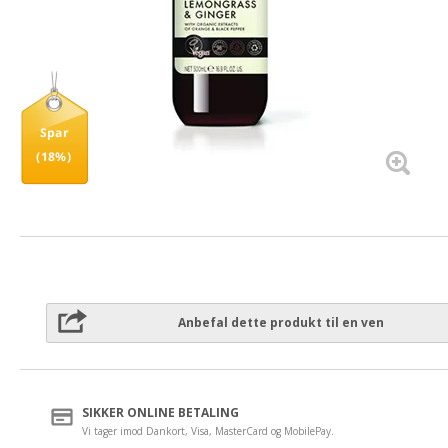
Spar
(18%)
Anbefal dette produkt til en ven
SIKKER ONLINE BETALING
Vi tager imod Dankort, Visa, MasterCard og MobilePay.