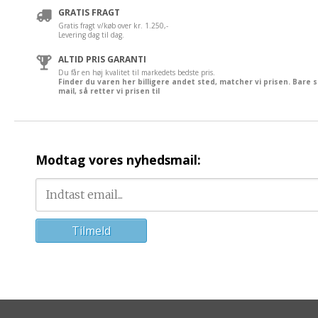
GRATIS FRAGT
Gratis fragt v/køb over kr. 1.250,-
Levering dag til dag.
ALTID PRIS GARANTI
Du får en høj kvalitet til markedets bedste pris.
Finder du varen her billigere andet sted, matcher vi prisen. Bare 
mail, så retter vi prisen til
Modtag vores nyhedsmail: