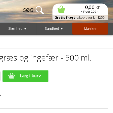
kr.
0,00
+ Fragt
0,00
kr.
Gratis fragt
v/køb over kr. 1250,-
Skønhed ▼
Sundhed ▼
Mærker
ræs og ingefær - 500 ml.
)