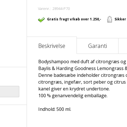
Varenr.:
28944-P70
Gratis fragt v/køb over 1.250,-
Sikker
Beskrivelse
Garanti
Bodyshampoo med duft af citrongræs og 
Baylis & Harding Goodness Lemongrass 
Denne badesæbe indeholder citrongræs o
citrongræs, ingefær, sort peber og citru
kanel giver en krydret undertone.
100 % genanvendelig emballage.
Indhold: 500 ml.