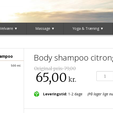
 Velvære ▼
Massage ▼
Yoga & Træning ▼
Body shampoo citrong
hampoo
500 ml.
Original pris:
79,00
65,00
kr.
Leveringstid:
1-2 dage
(På lager lige nu