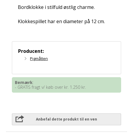
Bordklokke i stilfuld østlig charme.
Klokkespillet har en diameter på 12 cm.
Producent:
Pigmåtten
Bemærk
:
- GRATIS fragt v/ køb over kr. 1.250 kr.
Anbefal dette produkt til en ven