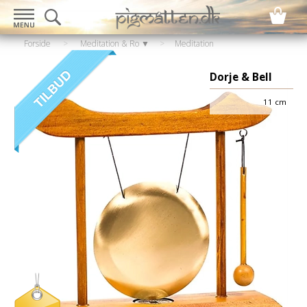
Forside
>
Meditation & Ro ▼
>
Meditation
▼
>
Meditations instrumenter
Dorje & Bell
11 cm