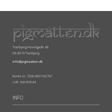
Tranbjerg Hovedgade 48
DK-8310 Tranbjerg
info@pigmaatten.dk
Konto nr. 7266-0001162767
CVR: 360-818-64
INFO