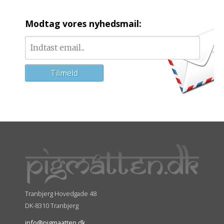
Modtag vores nyhedsmail:
Tranbjerg Hovedgade 48
DK-8310 Tranbjerg
info@pigmaatten.dk