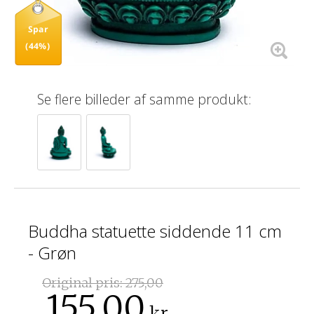
Spar
(44%)
Se flere billeder af samme produkt:
Buddha statuette siddende 11 cm
- Grøn
Original pris:
275,00
155,00
kr.