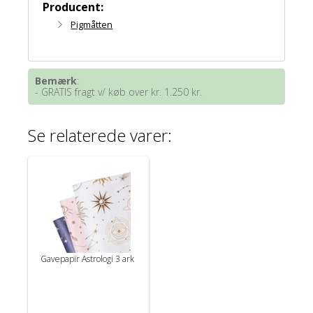
Producent:
Pigmåtten
Bemærk
:
- GRATIS fragt v/ køb over kr. 1.250 kr.
Se relaterede varer:
Gavepapir Astrologi 3 ark