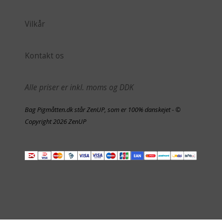
Vilkår
Kontakt os
Alle priser er inkl. moms og DDK
Bag Pigmåtten.dk står ZenUP, som er 100% danskejet - ©
Copyright 2026 ZenUP