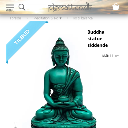
Forside
>
Meditation & Ro ▼
>
Ro & balance
▼
>
Skulpturer / Statuer
Buddha
statue
siddende
Mål: 11 cm