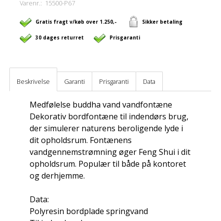
Varenr.:
15500-P67
Gratis fragt v/køb over 1.250,-
Sikker betaling
30 dages returret
Prisgaranti
Beskrivelse
Garanti
Prisgaranti
Data
Medfølelse buddha vand vandfontæne
Dekorativ bordfontæne til indendørs brug,
der simulerer naturens beroligende lyde i
dit opholdsrum. Fontænens
vandgennemstrømning øger Feng Shui i dit
opholdsrum. Populær til både på kontoret
og derhjemme.
Data:
Polyresin bordplade springvand