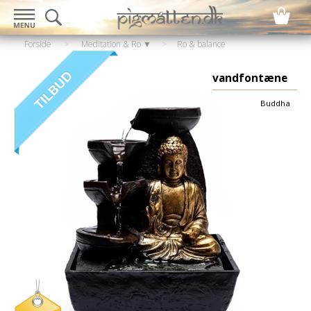
Forside
>
Meditation & Ro ▼
>
Ro & balance
▼
>
Mindfulness / Afslapning
vandfontæne
Buddha