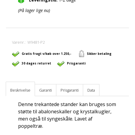
(På lager lige nu)
Varenr.:
W9481-P2
Gratis fragt v/køb over 1.250,-
Sikker betaling
30 dages returret
Prisgaranti
Beskrivelse
Garanti
Prisgaranti
Data
Denne trekantede stander kan bruges som
støtte til abaloneskaller og krystalkugler,
men også til syngeskåle. Lavet af
poppeltræ.