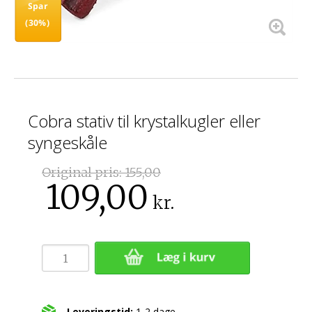
Spar
(30%)
Cobra stativ til krystalkugler eller
syngeskåle
Original pris:
155,00
109,00
kr.
Leveringstid:
1-2 dage