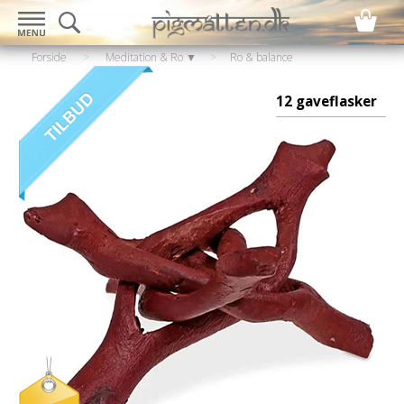
Forside
>
Meditation & Ro ▼
>
Ro & balance
▼
>
Krystaller & sten
12 gaveflasker