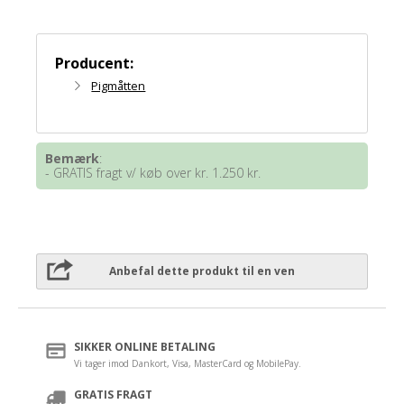
Producent:
Pigmåtten
Bemærk
:
- GRATIS fragt v/ køb over kr. 1.250 kr.
Anbefal dette produkt til en ven
SIKKER ONLINE BETALING
Vi tager imod Dankort, Visa, MasterCard og MobilePay.
GRATIS FRAGT