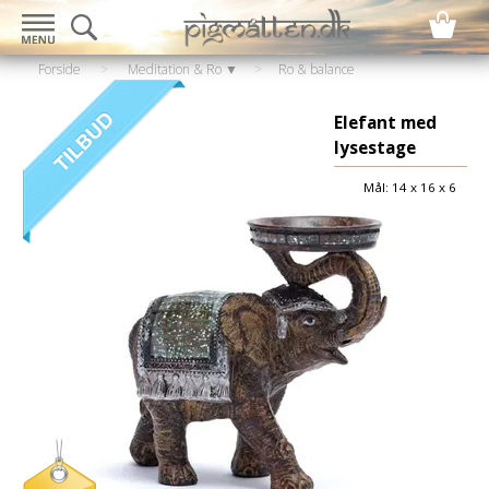
Forside
>
Meditation & Ro ▼
>
Ro & balance
▼
>
Skulpturer / Statuer
Elefant med
lysestage
Mål: 14 x 16 x 6