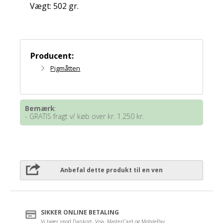
Vægt: 502 gr.
Producent:
Pigmåtten
Bemærk
:
- GRATIS fragt v/ køb over kr. 1.250 kr.
Anbefal dette produkt til en ven
SIKKER ONLINE BETALING
Vi tager imod Dankort, Visa, MasterCard og MobilePay.