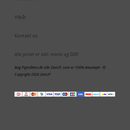
Vilkår
Kontakt os
Alle priser er inkl. moms og DDK
Bag Pigmåtten.dk står ZenUP, som er 100% danskejet - ©
Copyright 2026 ZenUP