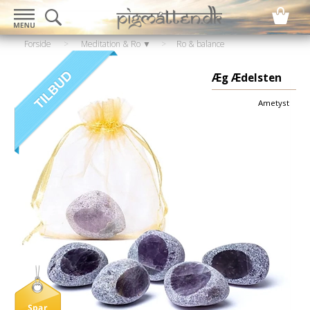
Forside
>
Meditation & Ro ▼
>
Ro & balance
▼
>
Krystaller & sten
Æg Ædelsten
Ametyst
Spar