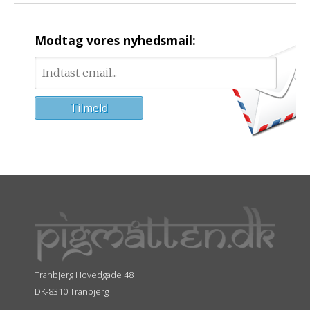
Modtag vores nyhedsmail:
Tranbjerg Hovedgade 48
DK-8310 Tranbjerg