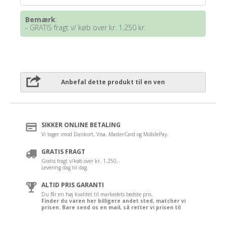
Bemærk
:
- GRATIS fragt v/ køb over kr. 1.250 kr.
Anbefal dette produkt til en ven
SIKKER ONLINE BETALING
Vi tager imod Dankort, Visa, MasterCard og MobilePay.
GRATIS FRAGT
Gratis fragt v/køb over kr. 1.250,-
Levering dag til dag.
ALTID PRIS GARANTI
Du får en høj kvalitet til markedets bedste pris.
Finder du varen her billigere andet sted, matcher vi
prisen. Bare send os en mail, så retter vi prisen til