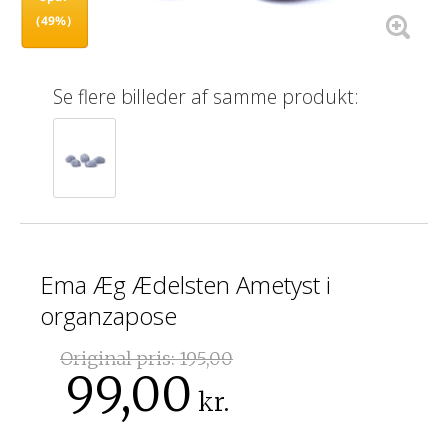
(49%)
Se flere billeder af samme produkt:
Ema Æg Ædelsten Ametyst i
organzapose
Original pris:
195,00
99,00
kr.