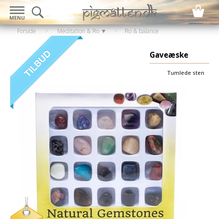
Forside
>
Meditation & Ro ▼
>
Ro & balance
▼
>
Krystaller & sten
Gaveæske
Tumlede sten