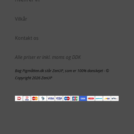
Vilkår
Kontakt os
Alle priser er inkl. moms og DDK
Bag Pigmåtten.dk står ZenUP, som er 100% danskejet - ©
Copyright 2026 ZenUP