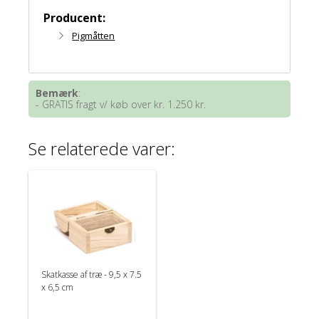
Producent:
Pigmåtten
Bemærk
:
- GRATIS fragt v/ køb over kr. 1.250 kr.
Se relaterede varer:
Skatkasse af træ - 9,5 x 7.5
x 6,5 cm