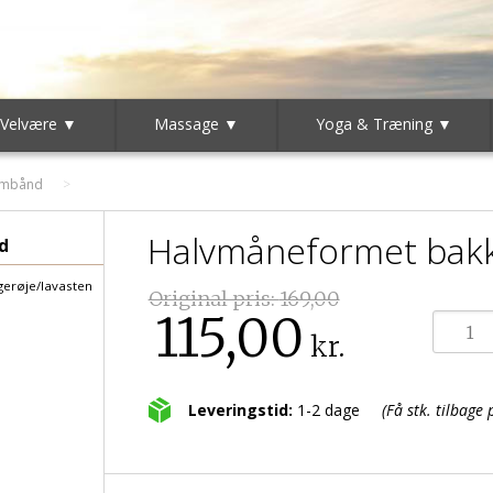
 Velvære ▼
Massage ▼
Yoga & Træning ▼
rmbånd
Halvmåneformet bak
d
igerøje/lavasten
Original pris:
169,00
115,00
kr.
Leveringstid:
1-2 dage
(Få stk. tilbage 