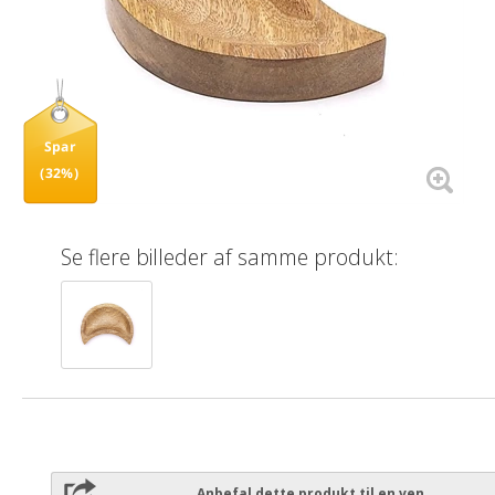
Spar
(32%)
Se flere billeder af samme produkt:
Anbefal dette produkt til en ven