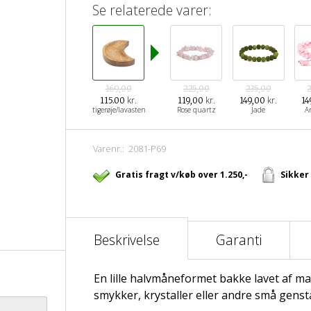
Se relaterede varer:
169,00
225,00
235,00
kr.
kr.
kr.
115.00
119,00
149,00
14
tigerøje/lavasten
Rose quartz
Jade
A
Varenr.:
2081-P69
Gratis fragt v/køb over 1.250,-
Sikker
Beskrivelse
Garanti
En lille halvmåneformet bakke lavet af ma
smykker, krystaller eller andre små genst