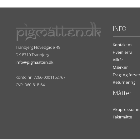
INFO
Kontakt os
Tranbjerg Hovedgade 48
Hvem er vi
DK-8310 Tranbjerg
Vilkår
info@pigmaatten.dk
Mærker
Fragt og fors
Konto nr. 7266-0001162767
Returnering
CVR: 360-818-64
Måtter
Akupressur må
Fakirmåtte