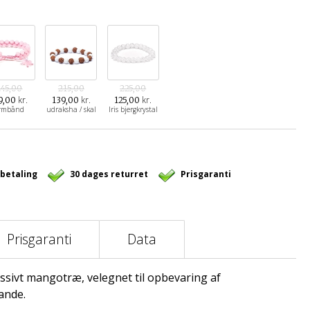
245,00
215,00
225,00
kr.
kr.
kr.
9,00
139,00
125,00
rmbånd
udraksha / skal
Iris bjergkrystal
 betaling
30 dages returret
Prisgaranti
Prisgaranti
Data
ssivt mangotræ, velegnet til opbevaring af
ande.