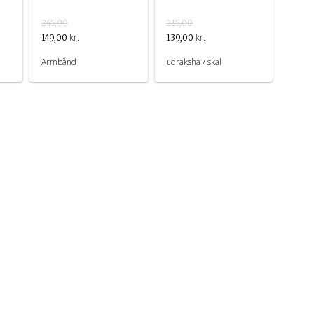
245,00
215,00
kr.
kr.
149,00
139,00
Armbånd
udraksha / skal