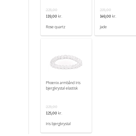
225,00
235,00
kr.
kr.
119,00
149,00
Rose quartz
Jade
Phoenix armbånd Iris
bjergkrystal elastisk
225,00
kr.
125,00
Iris bjergkrystal