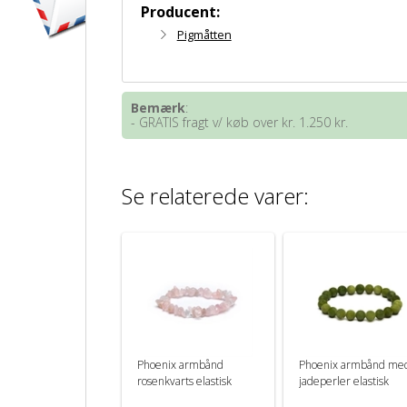
Producent:
Pigmåtten
Bemærk
:
- GRATIS fragt v/ køb over kr. 1.250 kr.
Se relaterede varer:
Phoenix armbånd
Phoenix armbånd me
rosenkvarts elastisk
jadeperler elastisk