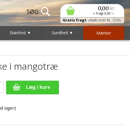
kr.
0,00
+ Fragt
0,00
kr.
Gratis fragt
v/køb over kr. 1250,-
Skønhed ▼
Sundhed ▼
Mærker
ke i mangotræ
på lager!)