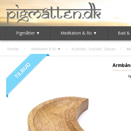
Pigmåtter ▼
Meditation & Ro ▼
Bad &
Forside
>
Meditation & Ro ▼
>
Krystaller, Smykker, Statuer
>
A
Armbån
t