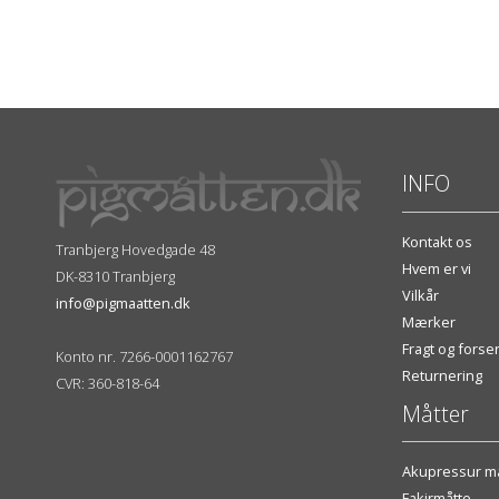
INFO
Kontakt os
Tranbjerg Hovedgade 48
Hvem er vi
DK-8310 Tranbjerg
Vilkår
info@pigmaatten.dk
Mærker
Fragt og fors
Konto nr. 7266-0001162767
Returnering
CVR: 360-818-64
Måtter
Akupressur må
Fakirmåtte