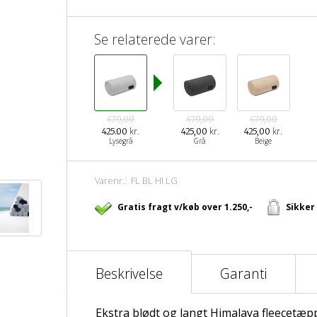
Se relaterede varer:
479,00
479,00
479,00
kr.
kr.
kr.
425.00
425,00
425,00
Lysegrå
Grå
Beige
Varenr.:
FL BL HI LG
Gratis fragt v/køb over 1.250,-
Sikker
Beskrivelse
Garanti
Ekstra blødt og langt Himalaya fleecetæppe i