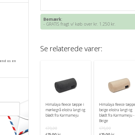
Bemærk
:
- GRATIS fragt v/ køb over kr. 1.250 kr.
Se relaterede varer:
send os en
Himalaya fleece tæppe i
Himalaya fleece tæppe
mørkegrå ekstra langt og
beige ekstra langt og
blødt fra Karmameju
blødt fra Karmameju -
Beige
479,00
479,00
kr.
kr.
425,00
425,00