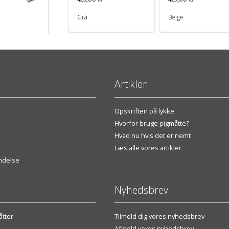
Grå
Beige
Artikler
Opskriften på lykke
Hvorfor bruge pigmåtte?
Hvad nu hvis det er nemt
Læs alle vores artikler
endelse
Nyhedsbrev
tter
Tilmeld dig vores nyhedsbrev
Afmeld vores nyhedsbrev