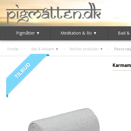
Pigmåtter ▼
Meditation & Ro ▼
Bad &
Forside
>
Bad & Velvære ▼
>
Wellnes produkter ▼
>
Fleece tæ
Karmam