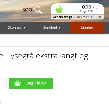
kr.
0,00
+ Fragt
0,00
kr.
Gratis fragt
v/køb over kr. 1250,-
Skønhed ▼
Sundhed ▼
Mærker
 i lysegrå ekstra langt og
)