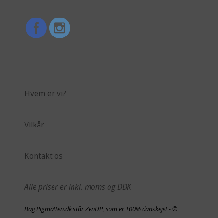
Hvem er vi?
Vilkår
Kontakt os
Alle priser er inkl. moms og DDK
Bag Pigmåtten.dk står ZenUP, som er 100% danskejet - ©