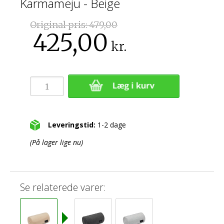
Karmameju - Beige
Original pris:
479,00
425,00
kr.
Leveringstid:
1-2 dage
(På lager lige nu)
Se relaterede varer: