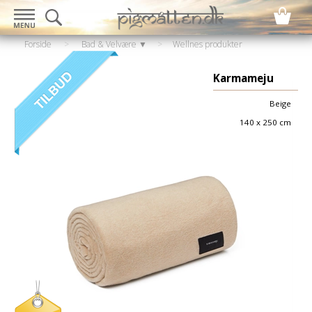
Forside
>
Bad & Velvære ▼
>
Wellnes produkter
▼
>
Fleece tæppe
Karmameju
Beige
140 x 250 cm