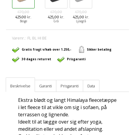
479,00
479,00
479,00
kr.
kr.
kr.
425.00
425,00
425,00
Beige
Grå
Lysegrå
Varenr.:
FL BL HI BE
Gratis fragt v/køb over 1.250,-
Sikker betaling
30 dages returret
Prisgaranti
Beskrivelse
Garanti
Prisgaranti
Data
Ekstra blødt og langt Himalaya fleecetæppe
i let fleece til at vikle om sig i sofaen, på
terrassen og lignende.
Ideelt til at lægge over sig efter yoga,
meditation eller ved andet afslapning.