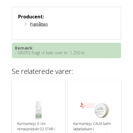
Producent:
Pigmåtten
Bemærk
:
- GRATIS fragt v/ køb over kr. 1.250 kr.
Se relaterede varer:
Karmameju 3 i én
Karmameju CALM balm
renseprodukt 02 STAR i
læbebalsam i