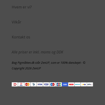
Hvem er vi?
Vilkår
Kontakt os
Alle priser er inkl. moms og DDK
Bag Pigmåtten.dk står ZenUP, som er 100% danskejet - ©
Copyright 2026 ZenUP