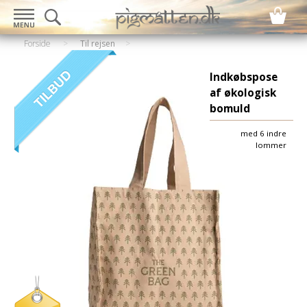
Forside
>
Til rejsen
Indkøbspose
af økologisk
bomuld
med 6 indre
lommer