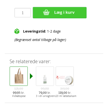
Leveringstid:
1-2 dage
(Begrænset antal tilbage på lager)
Se relaterede varer:
125,00
99,00
149,00
kr.
kr.
kr.
99.95
79,00
119,00
Indkøbspose
3 i én ansigtsrens
20 ml læbebalsam