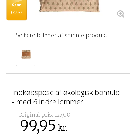
Spar
(20%)
Se flere billeder af samme produkt:
Indkøbspose af økologisk bomuld
- med 6 indre lommer
Original pris:
125,00
99,95
kr.