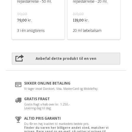
rejsestørrelse - 50 ml.
rejsestørrelse - 20 ml.
99,00
149,00
kr.
kr.
79,00
119,00
3 i én ansigtsrens
20 ml læbebalsam
Anbefal dette produkt til en ven
SIKKER ONLINE BETALING
Vi tager imod Dankort, Visa, MasterCard og MobilePay.
GRATIS FRAGT
Gratis fragt v/køb over kr. 1.250,-
Levering dag til dag.
ALTID PRIS GARANTI
Du får en høj kvalitet til markedets bedste pris.
Finder du varen her billigere andet sted, matcher vi
prisen. Bare send os en mail, så retter vi prisen til