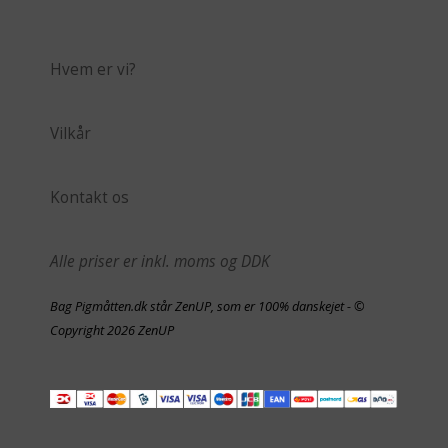
Hvem er vi?
Vilkår
Kontakt os
Alle priser er inkl. moms og DDK
Bag Pigmåtten.dk står ZenUP, som er 100% danskejet - ©
Copyright 2026 ZenUP