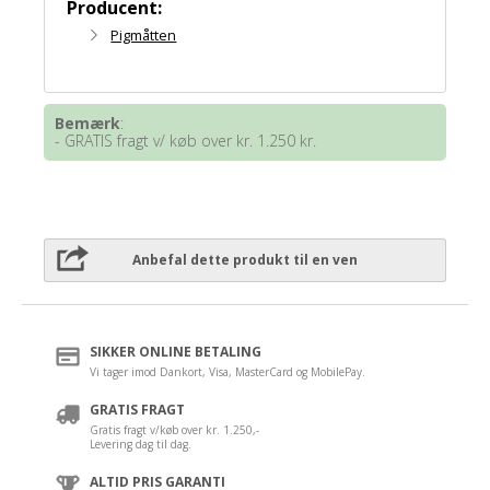
Producent:
Pigmåtten
Bemærk
:
- GRATIS fragt v/ køb over kr. 1.250 kr.
Anbefal dette produkt til en ven
SIKKER ONLINE BETALING
Vi tager imod Dankort, Visa, MasterCard og MobilePay.
GRATIS FRAGT
Gratis fragt v/køb over kr. 1.250,-
Levering dag til dag.
ALTID PRIS GARANTI