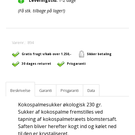
Leveringstid:
1-2 dage
(Få stk. tilbage på lager!)
Varenr.:
894
Gratis fragt v/køb over 1.250,-
Sikker betaling
30 dages returret
Prisgaranti
Beskrivelse
Garanti
Prisgaranti
Data
Kokospalmesukker økologisk 230 gr.
Sukker af kokospalme fremstilles ved
tapning af kokospalmetræets blomstersaft.
Saften bliver herefter kogt ind og kølet ned
til den er krystaliseret.