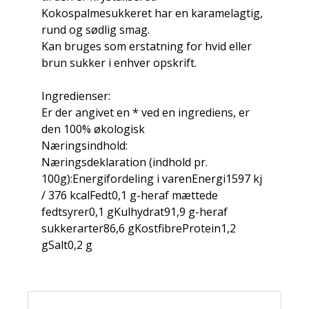
Kokospalmesukkeret har en karamelagtig,
rund og sødlig smag.
Kan bruges som erstatning for hvid eller
brun sukker i enhver opskrift.
Ingredienser:
Er der angivet en * ved en ingrediens, er
den 100% økologisk
Næringsindhold:
Næringsdeklaration (indhold pr.
100g):Energifordeling i varenEnergi1597 kj
/ 376 kcalFedt0,1 g-heraf mættede
fedtsyrer0,1 gKulhydrat91,9 g-heraf
sukkerarter86,6 gKostfibreProtein1,2
gSalt0,2 g