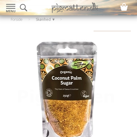
Forside
>
Skønhed ▼